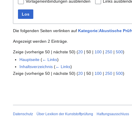
Vorlageneinbindungen ausblenden
Links ausblend
Los
Die folgenden Seiten verlinken auf
Kategorie:Akustische Prüfv
Angezeigt werden 2 Einträge.
Zeige (
vorherige 50
|
nächste 50
) (
20
|
50
|
100
|
250
|
500
)
Hauptseite
(
← Links
)
Inhaltsverzeichnis
(
← Links
)
Zeige (
vorherige 50
|
nächste 50
) (
20
|
50
|
100
|
250
|
500
)
Datenschutz
Über Lexikon der Kunststoffprüfung
Haftungsausschluss