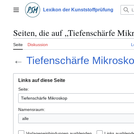
Zum
Inhalt
Lexikon der Kunststoffprüfung
Hauptmenü
springen
Seiten, die auf „Tiefenschärfe Mik
Seite
Diskussion
L
←
Tiefenschärfe Mikrosk
Links auf diese Seite
Seite:
Namensraum:
alle
Vorlageneinbindungen ausblenden
Links ausblend