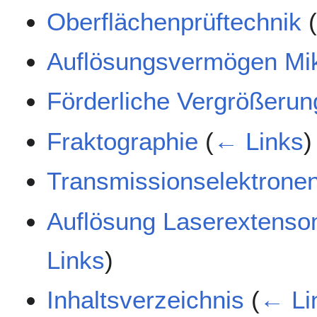
Oberflächenprüftechnik
Auflösungsvermögen Mi
Förderliche Vergrößeru
Fraktographie
(
← Links
)
Transmissionselektrone
Auflösung Laserextenso
Links
)
Inhaltsverzeichnis
(
← Li