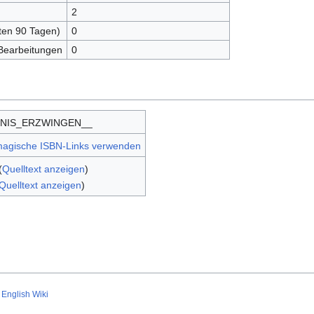
2
zten 90 Tagen)
0
 Bearbeitungen
0
HNIS_ERZWINGEN__
 magische ISBN-Links verwenden
(
Quelltext anzeigen
)
Quelltext anzeigen
)
English Wiki