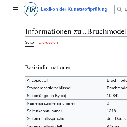
Zum
Inhalt
Lexikon der Kunststoffprüfung
Hauptmenü
springen
Informationen zu „Bruchmodell 
Seite
Diskussion
Basisinformationen
Anzeigetitel
Bruchmodell
Standardsortierschlüssel
Bruchmodell
Seitenlänge (in Bytes)
10.641
Namensraumkennnummer
0
Seitenkennnummer
1318
Seiteninhaltssprache
de - Deuts
Seiteninhaltsmodell
Wikitext