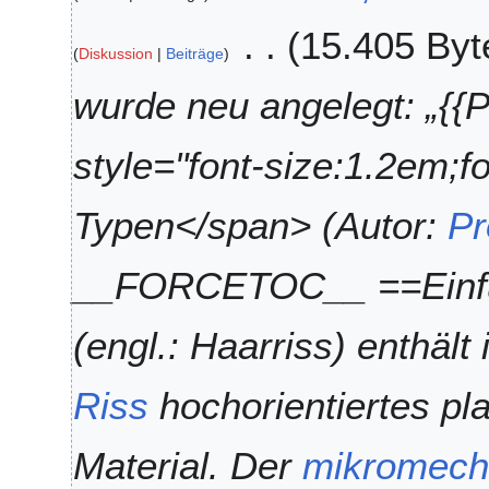
i
r
.
15.405 Byt
n
2
J
Diskussion
Beiträge
e
0
u
B
2
n
wurde neu angelegt: „{
e
6
i
a
2
style="font-size:1.2em;f
r
0
b
2
e
5
Typen</span> (Autor:
Pr
i
t
__FORCETOC__ ==Einfü
u
n
g
(engl.: Haarriss) enthäl
s
z
Riss
hochorientiertes pla
u
s
a
Material. Der
mikromech
m