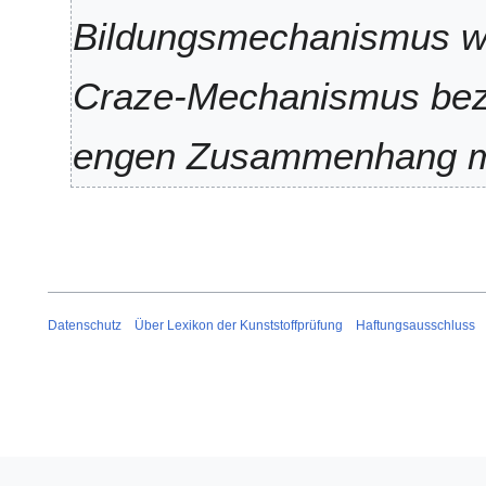
m
Bildungsmechanismus w
e
n
f
Craze-Mechanismus beze
a
s
engen Zusammenhang m
s
u
n
g
Datenschutz
Über Lexikon der Kunststoffprüfung
Haftungsausschluss