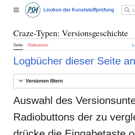
Zum
Inhalt
Lexikon der Kunststoffprüfung
Hauptmenü
springen
Craze-Typen: Versionsgeschichte
Seite
Diskussion
L
Logbücher dieser Seite a
Versionen filtern
Auswahl des Versionsunte
Radiobuttons der zu verg
drücke die Eingabetaste o