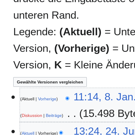
unteren Rand.
Legende:
(Aktuell)
= Unte
Version,
(Vorherige)
= Unt
Version,
K
= Kleine Änder
8
11:14, 8. Jan
Aktuell
Vorherige
.
J
15.498 Byt
a
Diskussion
Beiträge
n
K
u
2
13:24, 24. J
e
a
Aktuell
Vorherige
4