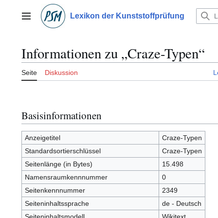
Zum
Inhalt
Lexikon der Kunststoffprüfung
Hauptmenü
springen
Informationen zu „Craze-Typen“
Seite
Diskussion
L
Basisinformationen
Anzeigetitel
Craze-Typen
Standardsortierschlüssel
Craze-Typen
Seitenlänge (in Bytes)
15.498
Namensraumkennnummer
0
Seitenkennnummer
2349
Seiteninhaltssprache
de - Deutsch
Seiteninhaltsmodell
Wikitext