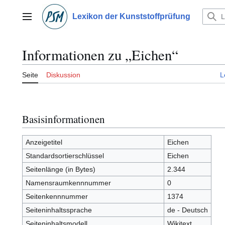
Zum
Inhalt
Lexikon der Kunststoffprüfung
Hauptmenü
springen
Informationen zu „Eichen“
Seite
Diskussion
L
Basisinformationen
Anzeigetitel
Eichen
Standardsortierschlüssel
Eichen
Seitenlänge (in Bytes)
2.344
Namensraumkennnummer
0
Seitenkennnummer
1374
Seiteninhaltssprache
de - Deutsch
Seiteninhaltsmodell
Wikitext