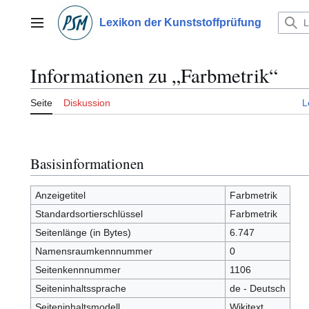
Zum
Inhalt
Lexikon der Kunststoffprüfung
Hauptmenü
springen
Informationen zu „Farbmetrik“
Seite
Diskussion
L
Basisinformationen
Anzeigetitel
Farbmetrik
Standardsortierschlüssel
Farbmetrik
Seitenlänge (in Bytes)
6.747
Namensraumkennnummer
0
Seitenkennnummer
1106
Seiteninhaltssprache
de - Deutsch
Seiteninhaltsmodell
Wikitext