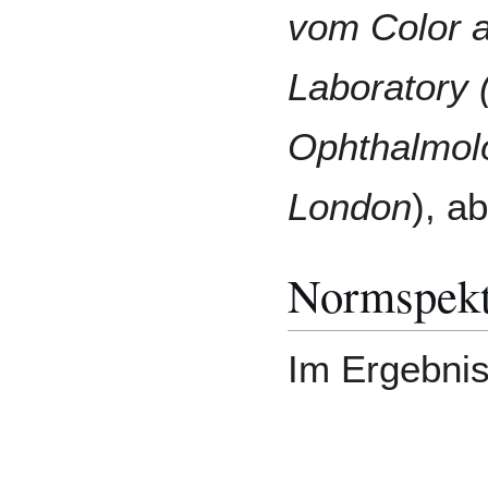
vom Color 
Laboratory (
Ophthalmolo
London
), a
Normspekt
Im Ergebni