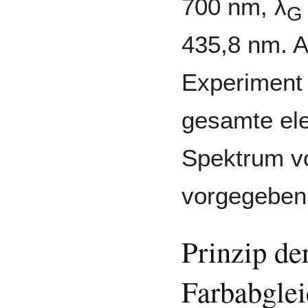
700 nm, λ
G
435,8 nm. A
Experiment
gesamte el
Spektrum v
vorgegeben
Prinzip de
Farbabgle