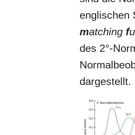
englischen
m
atching
f
u
des 2°-Norm
Normalbeob
dargestellt.