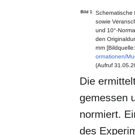
Bild 1
:
Schematische D
sowie Veransch
und 10°-Normal
den Originald
mm [Bildquelle
ormationen/Mu
(Aufruf 31.05.
Die ermitte
gemessen u
normiert. 
des Experim