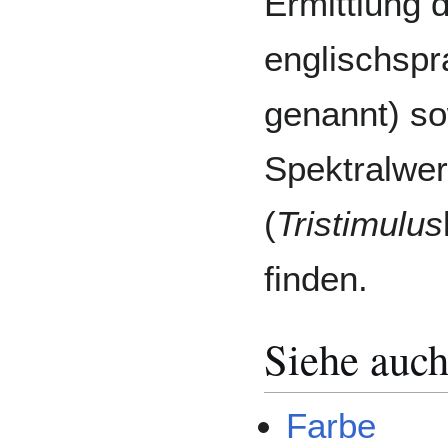
Ermittlung 
englischsp
genannt) so
Spektralwer
(
Tristimulus
finden.
Siehe auc
Farbe