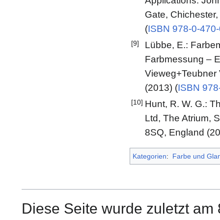
Applications. Joh
Gate, Chichester
(
ISBN 978-0-470
[9]
Lübbe, E.: Farbe
Farbmessung – Ein
Vieweg+Teubner 
(2013) (
ISBN 978
[10]
Hunt, R. W. G.: T
Ltd, The Atrium,
8SQ, England (2
Kategorien
:
Farbe und Gla
Diese Seite wurde zuletzt am 