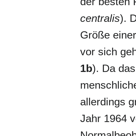
der besten F
centralis
). 
Größe eine
vor sich ge
1b
). Da das
menschlic
allerdings g
Jahr 1964 v
Normalbeoba