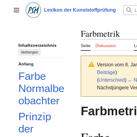
Zum
Inhalt
Lexikon der Kunststoffprüfung
Hauptmenü
springen
Farbmetrik
Inhaltsverzeichnis
Seite
Diskussion
L
Verbergen
Anfang
Version vom 8. Ja
Beiträge
)
Farbe
(
Unterschied
)
← Nä
Normalbe
Nächstjüngere Ver
obachter
Farbmetr
Prinzip
der