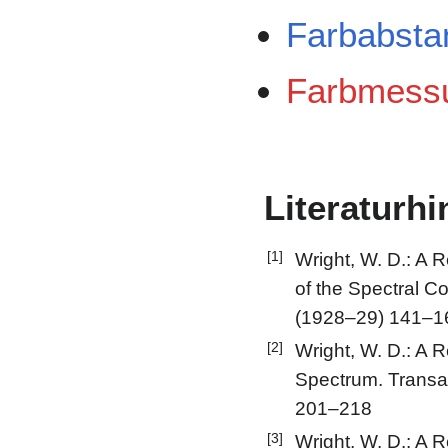
Farbabsta
Farbmess
Literaturh
[1]
Wright, W. D.: A R
of the Spectral Co
(1928–29) 141–1
[2]
Wright, W. D.: A R
Spectrum. Transac
201–218
[3]
Wright, W. D.: A R