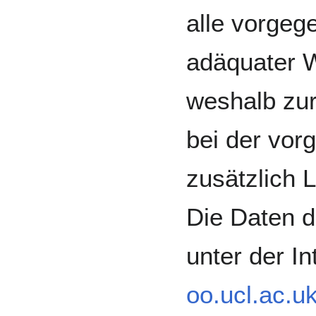
alle vorge
adäquater W
weshalb zur
bei der vo
zusätzlich 
Die Daten 
unter der I
oo.ucl.ac.uk