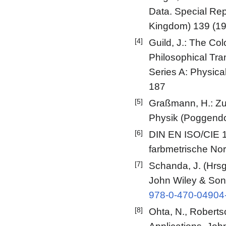
Data. Special Rep
Kingdom) 139 (1
[4]
Guild, J.: The Col
Philosophical Tra
Series A: Physic
187
[5]
Graßmann, H.: Zu
Physik (Poggendo
[6]
DIN EN ISO/CIE 11
farbmetrische No
[7]
Schanda, J. (Hrsg
John Wiley & Sons
978-0-470-04904
[8]
Ohta, N., Roberts