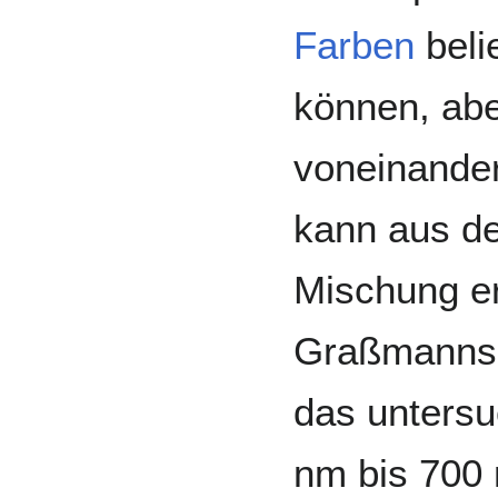
Farben
beli
können, abe
voneinander 
kann aus d
Mischung e
Graßmannsc
das unters
nm bis 700 n