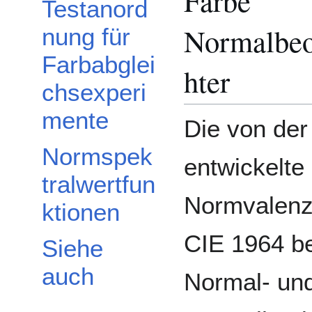
Farbe
Testanord
Normalbe
nung für
Farbabglei
hter
chsexperi
mente
Die von der
Normspek
entwickelte
tralwertfun
Normvalenz
ktionen
CIE 1964 be
Siehe
auch
Normal- und