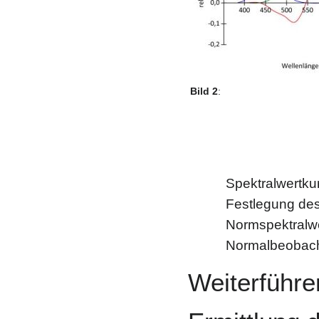
Bild 2
:
Spektralwertk
Festlegung des
Normspektralwe
Normalbeobach
Weiterführe