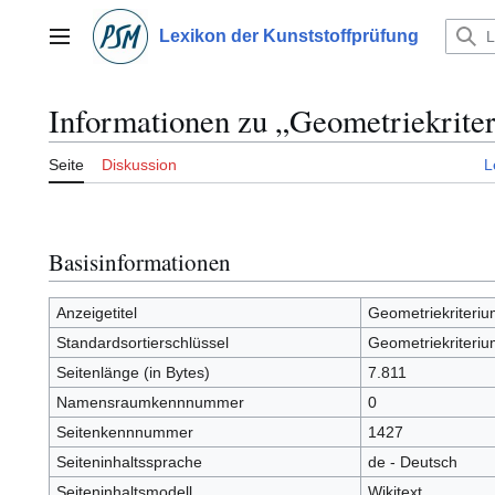
Zum
Inhalt
Lexikon der Kunststoffprüfung
Hauptmenü
springen
Informationen zu „Geometriekrite
Seite
Diskussion
L
Basisinformationen
Anzeigetitel
Geometriekriteriu
Standardsortierschlüssel
Geometriekriteriu
Seitenlänge (in Bytes)
7.811
Namensraumkennnummer
0
Seitenkennnummer
1427
Seiteninhaltssprache
de - Deutsch
Seiteninhaltsmodell
Wikitext