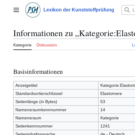
Zum
Inhalt
Lexikon der Kunststoffprüfung
Hauptmenü
springen
Informationen zu „Kategorie:Elas
Kategorie
Diskussion
L
Basisinformationen
Anzeigetitel
Kategorie:Elasto
Standardsortierschlüssel
Elastomere
Seitenlänge (in Bytes)
53
Namensraumkennnummer
14
Namensraum
Kategorie
Seitenkennnummer
1241
Seiteninhaltssprache
de - Deutsch