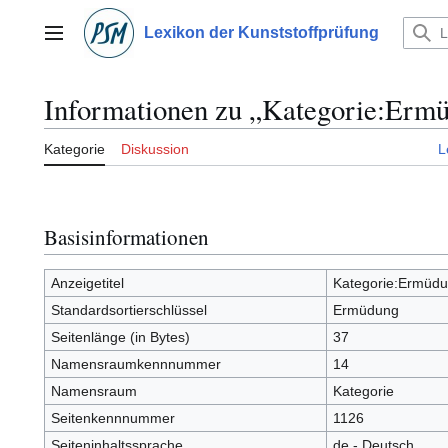
Zum
Inhalt
Lexikon der Kunststoffprüfung
Hauptmenü
springen
Informationen zu „Kategorie:Erm
Kategorie
Diskussion
L
Basisinformationen
Anzeigetitel
Kategorie:Ermüd
Standardsortierschlüssel
Ermüdung
Seitenlänge (in Bytes)
37
Namensraumkennnummer
14
Namensraum
Kategorie
Seitenkennnummer
1126
Seiteninhaltssprache
de - Deutsch