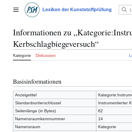
Zum
Inhalt
Lexikon der Kunststoffprüfung
Hauptmenü
springen
Informationen zu „Kategorie:Instr
Kerbschlagbiegeversuch“
Kategorie
Diskussion
L
Basisinformationen
Anzeigetitel
Kategorie:Instrum
Standardsortierschlüssel
Instrumentierter 
Seitenlänge (in Bytes)
82
Namensraumkennnummer
14
Namensraum
Kategorie