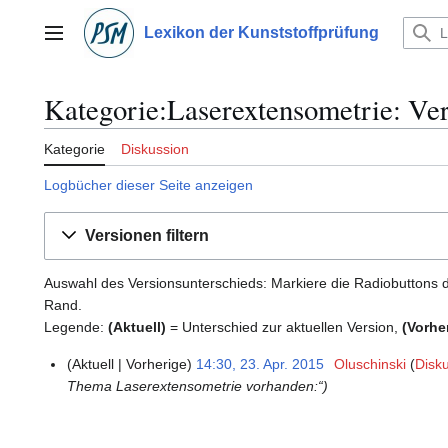
Zum
Inhalt
Lexikon der Kunststoffprüfung
Hauptmenü
springen
Kategorie:Laserextensometrie: Ver
Kategorie
Diskussion
Logbücher dieser Seite anzeigen
Versionen filtern
Auswahl des Versionsunterschieds: Markiere die Radiobuttons d
Rand.
Legende:
(Aktuell)
= Unterschied zur aktuellen Version,
(Vorhe
Aktuell
Vorherige
14:30, 23. Apr. 2015
Oluschinski
Disk
2
Thema Laserextensometrie vorhanden:“
3
.
A