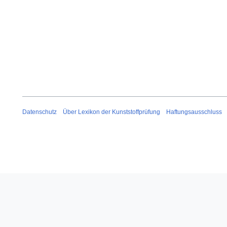
p
r
i
l
2
0
1
5
Datenschutz
Über Lexikon der Kunststoffprüfung
Haftungsausschluss