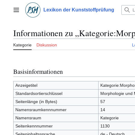
Zum
Inhalt
Lexikon der Kunststoffprüfung
Hauptmenü
springen
Informationen zu „Kategorie:Mor
Kategorie
Diskussion
L
Basisinformationen
Anzeigetitel
Kategorie:Morpho
Standardsortierschlüssel
Morphologie und 
Seitenlänge (in Bytes)
57
Namensraumkennnummer
14
Namensraum
Kategorie
Seitenkennnummer
1130
Seiteninhaltssprache
de - Deutsch