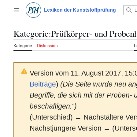
Zum
Inhalt
Lexikon der Kunststoffprüfung
Hauptmenü
springen
Kategorie
:
Prüfkörper- und Probenh
Kategorie
Diskussion
L
Version vom 11. August 2017, 15
Beiträge
)
(Die Seite wurde neu ang
Begriffe, die sich mit der Proben-
beschäftigen.“)
(Unterschied) ← Nächstältere Vers
Nächstjüngere Version → (Unters