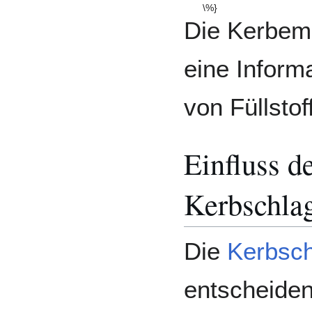
{a_{cU}}}\cdot
Die Kerbemp
100\ \%}
eine Inform
von Füllstof
Einfluss d
Kerbschlag
Die
Kerbsch
entscheide