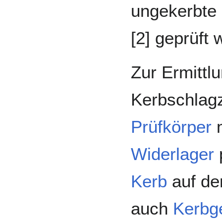
ungekerbte
[2] geprüft
Zur Ermittl
Kerbschlagz
Prüfkörper
m
Widerlager
p
Kerb
auf der
auch
Kerbg