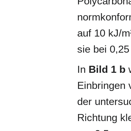
Polycarbona
normkonfor
auf 10 kJ/m
sie bei 0,25
In
Bild 1 b
w
Einbringen 
der untersu
Richtung kl