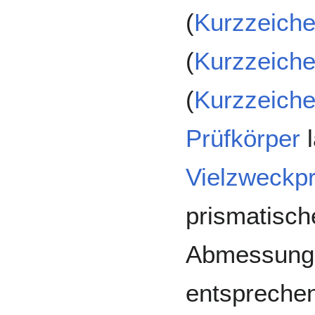
(
Kurzzeich
(
Kurzzeich
(
Kurzzeich
Prüfkörper
l
Vielzweckpr
prismatisch
Abmessung
entspreche