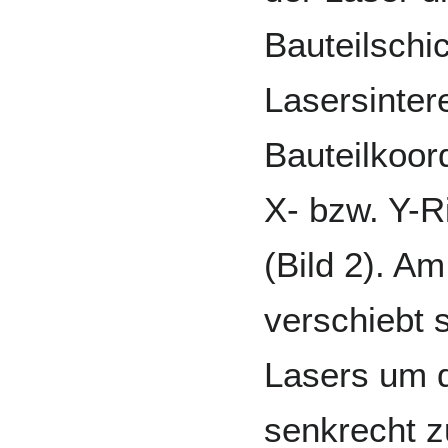
Bauteilschic
Lasersinter
Bauteilkoor
X- bzw. Y-Ri
(Bild 2). A
verschiebt s
Lasers um d
senkrecht z