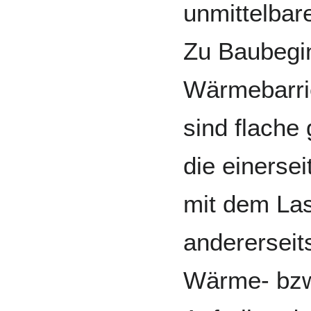
unmittelbar
Zu Baubegin
Wärmebarri
sind flache
die einersei
mit dem La
andererseits
Wärme- bzw.