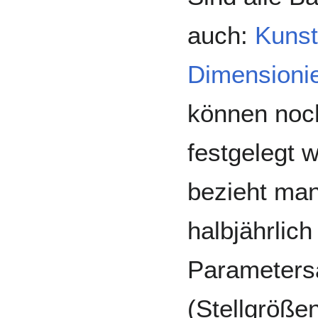
auch:
Kunsts
Dimensioni
können noc
festgelegt 
bezieht man
halbjährlich
Parameters
(Stellgröße