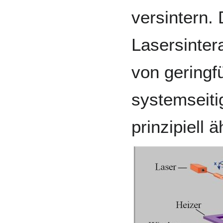
versintern. 
Lasersinter
von geringf
systemseiti
prinzipiell ä