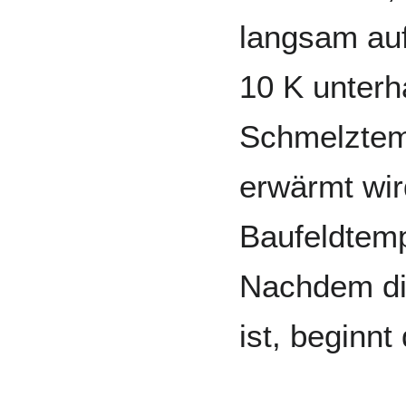
langsam auf
10 K unterh
Schmelztem
erwärmt wir
Baufeldtemp
Nachdem di
ist, beginn