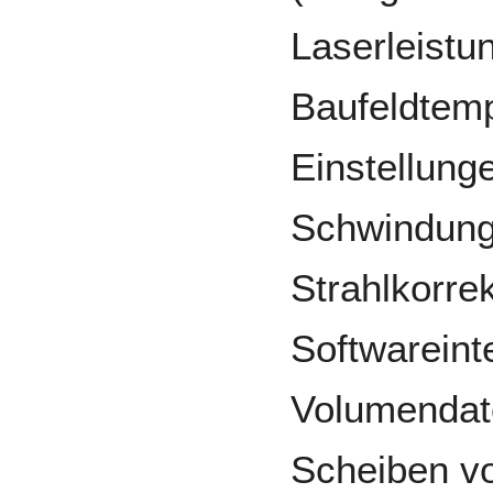
Laserleistun
Baufeldtem
Einstellunge
Schwindung
Strahlkorrek
Softwareint
Volumendate
Scheiben vo