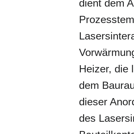
dient dem A
Prozesstemp
Lasersinter
Vorwärmung
Heizer, die
dem Baurau
dieser Ano
des Lasersi