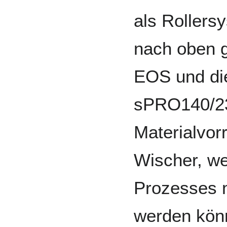
als Rollers
nach oben 
EOS und die
sPRO140/23
Materialvor
Wischer, w
Prozesses m
werden kön