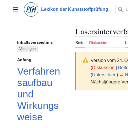
Zum
Inhalt
Lexikon der Kunststoffprüfung
Hauptmenü
springen
Lasersinterverf
Inhaltsverzeichnis
Seite
Diskussion
L
Verbergen
Anfang
Version vom 24. O
(
Diskussion
|
Beit
Verfahren
(
Unterschied
)
← Nä
saufbau
Nächstjüngere Ver
und
Wirkungs
weise