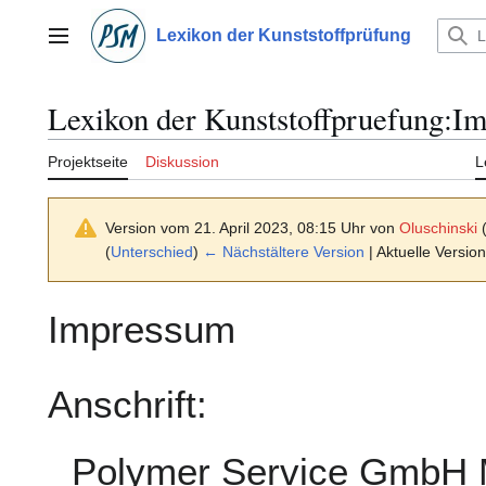
Zum
Inhalt
Lexikon der Kunststoffprüfung
Hauptmenü
springen
Lexikon der Kunststoffpruefung
:
Im
Projektseite
Diskussion
L
Version vom 21. April 2023, 08:15 Uhr von
Oluschinski
(
Unterschied
)
← Nächstältere Version
| Aktuelle Versio
Impressum
Anschrift:
Polymer Service GmbH 