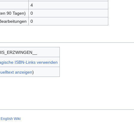
4
zten 90 Tagen)
0
 Bearbeitungen
0
NIS_ERZWINGEN__
magische ISBN-Links verwenden
uelltext anzeigen
)
English Wiki