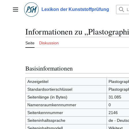
Zum
Inhalt
Lexikon der Kunststoffprüfung
Hauptmenü
springen
Informationen zu „Plastograph
Seite
Diskussion
Basisinformationen
Anzeigetitel
Plastograp
Standardsortierschlüssel
Plastograp
Seitenlänge (in Bytes)
31.085
Namensraumkennnummer
0
Seitenkennnummer
2146
Seiteninhaltssprache
de - Deuts
Seiteninhaltsmodell
Wikitext