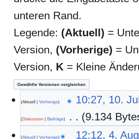
unteren Rand.
Legende:
(Aktuell)
= Unte
Version,
(Vorherige)
= Unt
Version,
K
= Kleine Änder
1
10:27, 10. Ju
Aktuell
Vorherige
0
.
9.134 Byte
J
Diskussion
Beiträge
u
K
l
4
12:12, 4. Au
e
i
Aktuell
Vorherige
.