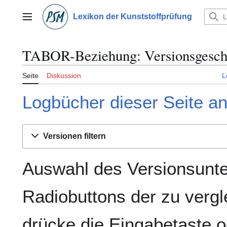
Zum
Inhalt
Lexikon der Kunststoffprüfung
Hauptmenü
springen
TABOR-Beziehung: Versionsgesch
Seite
Diskussion
L
Logbücher dieser Seite a
Versionen filtern
Auswahl des Versionsunte
Radiobuttons der zu verg
drücke die Eingabetaste o