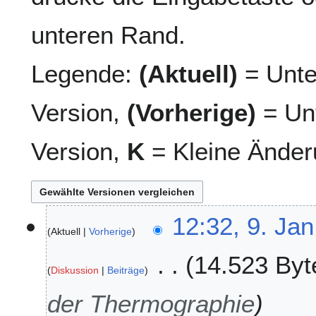
unteren Rand.
Legende:
(Aktuell)
= Unte
Version,
(Vorherige)
= Unt
Version,
K
= Kleine Änder
9
12:32, 9. Jan
Aktuell
Vorherige
.
J
14.523 Byt
a
Diskussion
Beiträge
n
u
der Thermographie
a