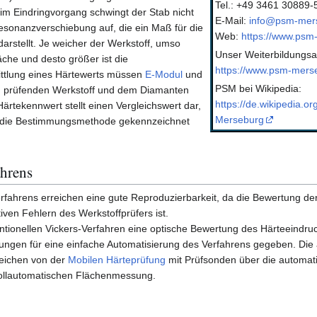
Tel.: +49 3461 30889-
m Eindringvorgang schwingt der Stab nicht
E-Mail:
info@psm-mer
e Resonanzverschiebung auf, die ein Maß für die
Web:
https://www.psm
arstellt. Je weicher der Werkstoff, umso
Unser Weiterbildungsa
äche und desto größer ist die
https://www.psm-merse
ttlung eines Härtewerts müssen
E-Modul
und
PSM bei Wikipedia:
 prüfenden Werkstoff und dem Diamanten
https://de.wikipedia.or
Härtekennwert stellt einen Vergleichswert dar,
Merseburg
h die Bestimmungsmethode gekennzeichnet
ahrens
fahrens erreichen eine gute Reproduzierbarkeit, da die Bewertung d
iven Fehlern des Werkstoffprüfers ist.
ionellen Vickers-Verfahren eine optische Bewertung des Härteeindru
tzungen für eine einfache Automatisierung des Verfahrens gegeben. Die
reichen von der
Mobilen Härteprüfung
mit Prüfsonden über die automati
 vollautomatischen Flächenmessung.