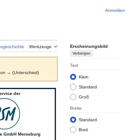
Anmelden
Erscheinungsbild
nsgeschichte
Werkzeuge
Verbergen
Text
sion → (Unterschied)
Klein
Standard
ervice der
Groß
Breite
Standard
Breit
ce GmbH Merseburg