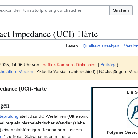
Suchen
tact Impedance (UCI)-Härte
Lesen
Quelltext anzeigen
Versio
 2025, 14:06 Uhr von
Loeffler-Kamann
(
Diskussion
|
Beiträge
)
stältere Version
| Aktuelle Version (Unterschied) | Nächstjüngere Ver
pedance (UCI)-Härte
Ein S
agen
teprüfung
stellt das UCI-Verfahren (Ultrasonic
i regt ein piezoelektrischer Wandler (siehe
) einen stabförmigen Resonator mit einem
Polymer Servi
er
) zu freien Schwingungen mit einer