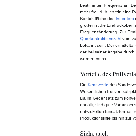
bestimmten Frequenz an. Bei
mehr frei, d. h. es tritt ein
Kontaktfläche des
Indenters
d
größer ist die Eindruckoberfl
Frequenzänderung. Zur Ermi
Querkontraktionszahl
vom zu
bekannt sein. Der ermittelte 
der bei seiner Angabe durc
werden muss.
Vorteile des Prüfverf
Die
Kennwerte
des Sonderver
Wesentlichen frei von subjekt
Da im Gegensatz zum konvent
entfällt, sind gute Vorausse
entwickelten Einsatzformen 
Produktionslinie bis hin zur
Siehe auch