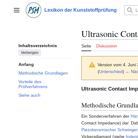
Zum
Inhalt
Lexikon der Kunststoffprüfung
Hauptmenü
springen
Ultrasonic Con
Inhaltsverzeichnis
Seite
Diskussion
Verbergen
Anfang
Version vom 4. Juni
(
Unterschied
)
← Näch
Methodische Grundlagen
Vorteile des
Prüfverfahrens
Ultrasonic Contact Im
Siehe auch
Methodische Grundl
Ein Sonderverfahren der
Här
Contact Impedance) dar. Dabe
Piezokeramischer Schwinger
Vickersdiamant (siehe
Indent