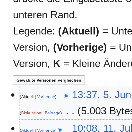
unteren Rand.
Legende:
(Aktuell)
= Unte
Version,
(Vorherige)
= Unt
Version,
K
= Kleine Änder
5
13:37, 5. Jun
Aktuell
Vorherige
.
J
5.003 Byte
u
Diskussion
Beiträge
n
K
i
1
10:08, 11. Ju
e
2
Aktuell
Vorherige
1