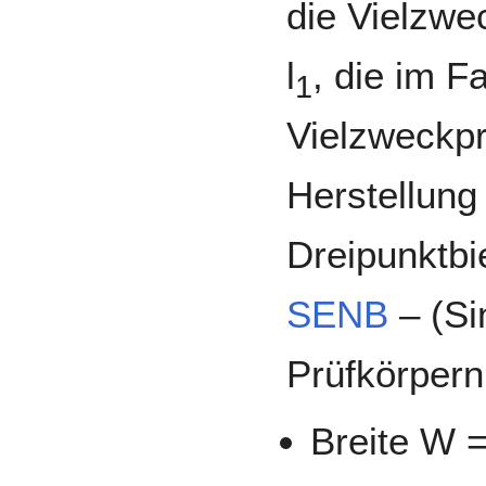
die Vielzwe
l
, die im Fa
1
Vielzweckpr
Herstellung
Dreipunktbi
SENB
– (Si
Prüfkörper
Breite W 