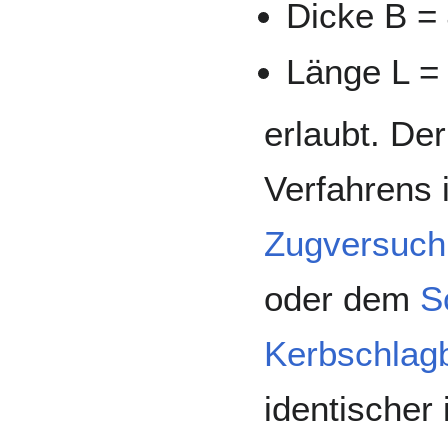
Dicke B =
Länge L =
erlaubt. Der
Verfahrens 
Zugversuch
oder dem
S
Kerbschlag
identischer