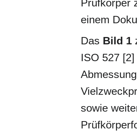
Prüfkörper 
einem Doku
Das
Bild 1
z
ISO 527 [2]
Abmessunge
Vielzweckpr
sowie weite
Prüfkörperf