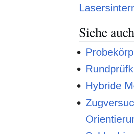
Lasersinter
Siehe auc
Probekörp
Rundprüfk
Hybride M
Zugversu
Orientier