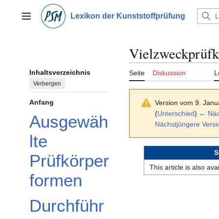
Zum
Inhalt
Lexikon der Kunststoffprüfung
Hauptmenü
springen
Vielzweckprüfk
Inhaltsverzeichnis
Seite
Diskussion
L
Verbergen
Anfang
Version vom 9. Janu
(
Unterschied
)
← Näch
Ausgewäh
Nächstjüngere Vers
lte
S
Prüfkörper
This article is also av
formen
Durchführ