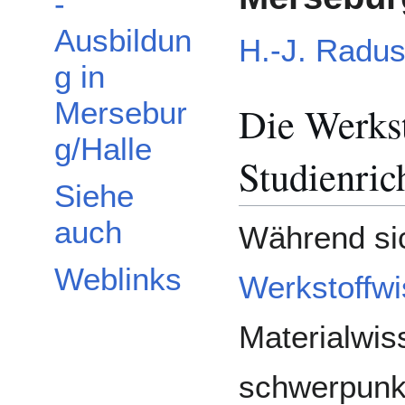
-
Ausbildun
H.-J. Radu
g in
Mersebur
Die Werkst
g/Halle
Studienric
Siehe
auch
Während si
Weblinks
Werkstoffwi
Materialwis
schwerpunk