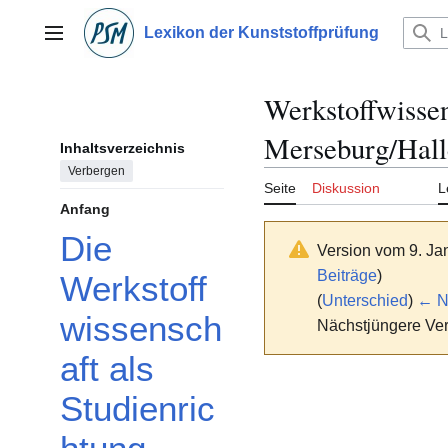
Zum
Inhalt
Lexikon der Kunststoffprüfung
Hauptmenü
springen
Werkstoffwisse
Merseburg/Hall
Inhaltsverzeichnis
Verbergen
Seite
Diskussion
L
Anfang
Die
Version vom 9. Ja
Beiträge
)
Werkstoff
(
Unterschied
)
← Nä
wissensch
Nächstjüngere Ver
aft als
Studienric