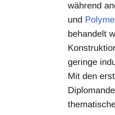
während ano
und
Polyme
behandelt w
Konstruktio
geringe ind
Mit den ers
Diplomanden
thematisch