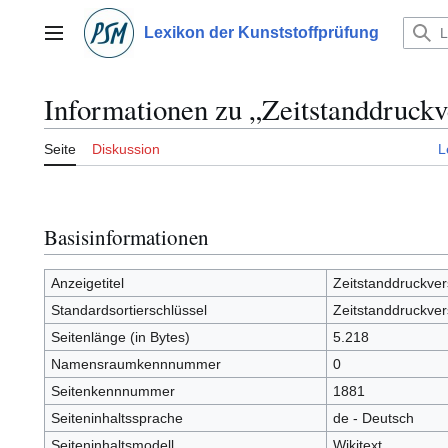
Zum
Inhalt
Lexikon der Kunststoffprüfung
Hauptmenü
springen
Informationen zu „Zeitstanddruck
Seite
Diskussion
L
Basisinformationen
Anzeigetitel
Zeitstanddruckve
Standardsortierschlüssel
Zeitstanddruckve
Seitenlänge (in Bytes)
5.218
Namensraumkennnummer
0
Seitenkennnummer
1881
Seiteninhaltssprache
de - Deutsch
Seiteninhaltsmodell
Wikitext