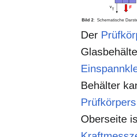
Bild 2
:
Schematische Darste
Der
Prüfkör
Glasbehälter
Einspannk
Behälter k
Prüfkörpers
Oberseite i
Kraftmessze