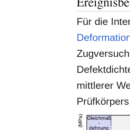
Ereignisbe
Für die Inte
Deformatio
Zugversuchs
Defektdicht
mittlerer W
Prüfkörpers