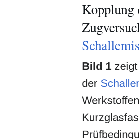
Kopplung d
Zugversuch
Schallemis
Bild 1
zeigt
der
Schalle
Werkstoffe
Kurzglasfas
Prüfbeding