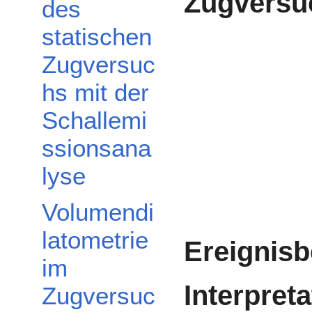
Zugversu
des
statischen
Zugversuc
hs mit der
Schallemi
ssionsana
lyse
Volumendi
latometrie
Ereignis
im
Interpreta
Zugversuc