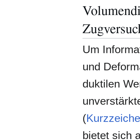
Volumendi
Zugversuc
Um Informa
und Deforma
duktilen We
unverstärk
(
Kurzzeich
bietet sich 