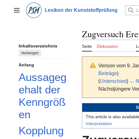
Zum
Inhalt
Lexikon der Kunststoffprüfung
Hauptmenü
springen
Zugversuch Erei
Inhaltsverzeichnis
Seite
Diskussion
L
Verbergen
Anfang
Version vom 9. Ja
Beiträge
)
Aussageg
(
Unterschied
)
← Nä
ehalt der
Nächstjüngere Ver
Kenngröß
S
en
This article is also availab
Interpretation
Kopplung