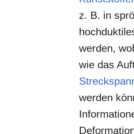
z. B. in spr
hochduktiles
werden, wo
wie das Auf
Streckspan
werden kön
Information
Deformatio