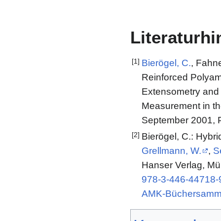
Literaturh
[1]
Bierögel, C.
, Fahne
Reinforced Polyam
Extensometry and A
Measurement in th
September 2001, 
[2]
Bierögel, C.: Hybri
Grellmann, W.
,
Se
Hanser Verlag, Mü
978-3-446-44718-
AMK-Büchersamm