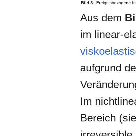
Bild 3
:
Ereignisbezogene Int
Aus dem
Bi
im linear-e
viskoelasti
aufgrund d
Veränderung
Im nichtlin
Bereich (si
irreversibl