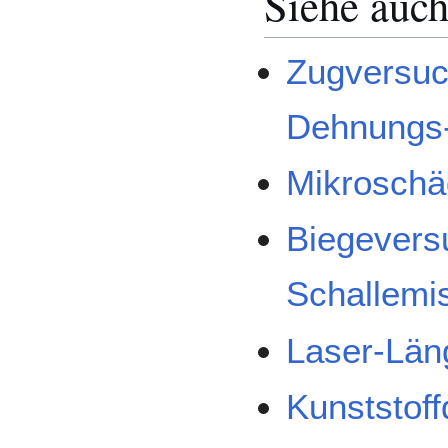
Siehe auc
Zugversu
Dehnungs
Mikroschä
Biegevers
Schallemi
Laser-Län
Kunststoff