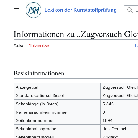
Zum
Inhalt
Lexikon der Kunststoffprüfung
Hauptmenü
springen
Informationen zu „Zugversuch Gl
Seite
Diskussion
L
Basisinformationen
Anzeigetitel
Zugversuch Glei
Standardsortierschlüssel
Zugversuch Glei
Seitenlänge (in Bytes)
5.846
Namensraumkennnummer
0
Seitenkennnummer
1894
Seiteninhaltssprache
de - Deutsch
Seiteninhaltsmodell
Wikitext