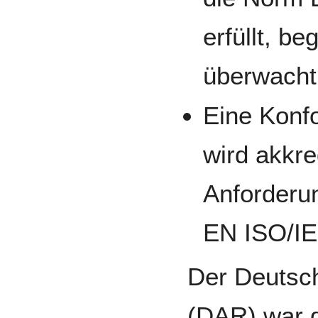
erfüllt, b
überwacht
Eine Konf
wird akkre
Anforderu
EN ISO/IEC
Der Deutsch
(DAR) war 