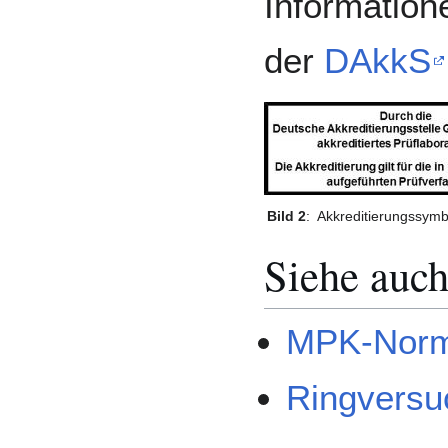
Information
der
DAkkS
Bild 2
:
Akkreditierungssymb
Siehe auc
MPK-Nor
Ringversu