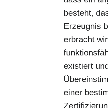
besteht, d
Erzeugnis b
erbracht wir
funktionsf
existiert un
Übereinstim
einer besti
Zertifizieru