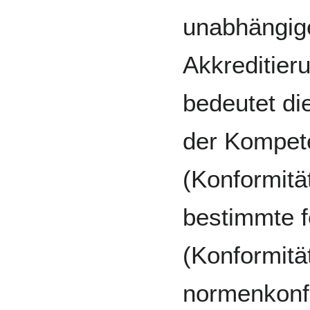
unabhängige
Akkreditier
bedeutet di
der Kompete
(Konformitä
bestimmte f
(Konformit
normenkonfo