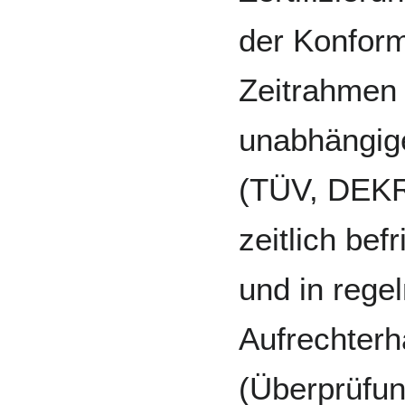
der Konform
Zeitrahmen 
unabhängige
(TÜV, DEKR
zeitlich befr
und in rege
Aufrechterh
(Überprüfun