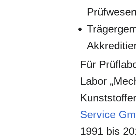
Prüfwese
Trägergem
Akkrediti
Für Prüflabo
Labor „Mec
Kunststoff
Service Gm
1991 bis 2