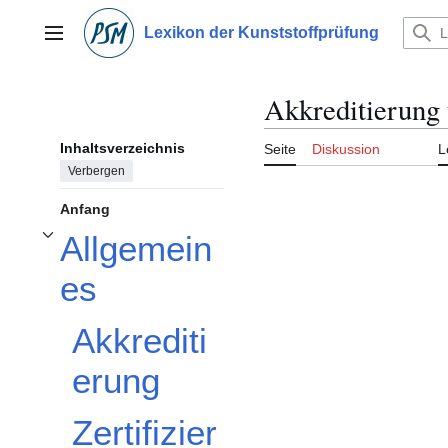
Zum
Inhalt
Lexikon der Kunststoffprüfung
Hauptmenü
springen
Akkreditierung 
Inhaltsverzeichnis
Seite
Diskussion
L
Verbergen
Anfang
Allgemein
Unterabschnitt Allgemeines umschalten
es
Akkrediti
erung
Zertifizier