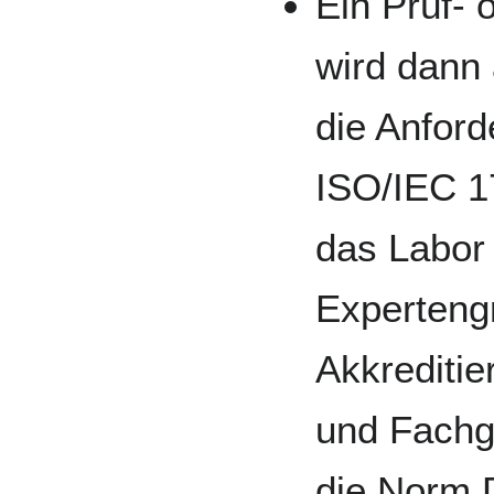
Ein Prüf- 
wird dann 
die Anfor
ISO/IEC 17
das Labor
Experteng
Akkreditie
und Fachg
die Norm 