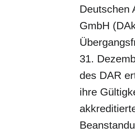
Deutschen A
GmbH (DAkk
Übergangsfr
31. Dezemb
des DAR ert
ihre Gültigk
akkreditiert
Beanstandu