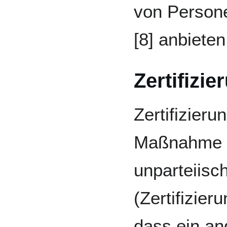
von Persone
[8] anbiete
Zertifizie
Zertifizieru
Maßnahme d
unparteiisc
(Zertifizieru
dass ein a