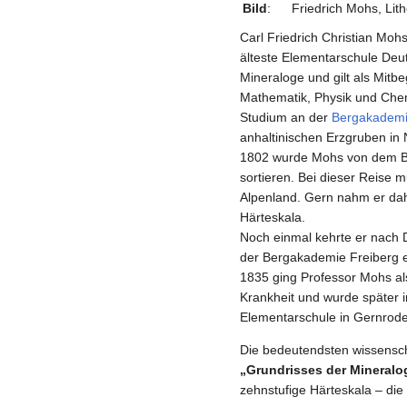
Bild
:
Friedrich Mohs, Lit
Carl Friedrich Christian Mo
älteste Elementarschule Deut
Mineraloge und gilt als Mitbe
Mathematik, Physik und Che
Studium an der
Bergakademi
anhaltinischen Erzgruben in 
1802 wurde Mohs von dem Ba
sortieren. Bei dieser Reise 
Alpenland. Gern nahm er dah
Härteskala.
Noch einmal kehrte er nach 
der Bergakademie Freiberg e
1835 ging Professor Mohs als
Krankheit und wurde später 
Elementarschule in Gernrode,
Die bedeutendsten wissensch
„Grundrisses der Mineralo
zehnstufige Härteskala – die