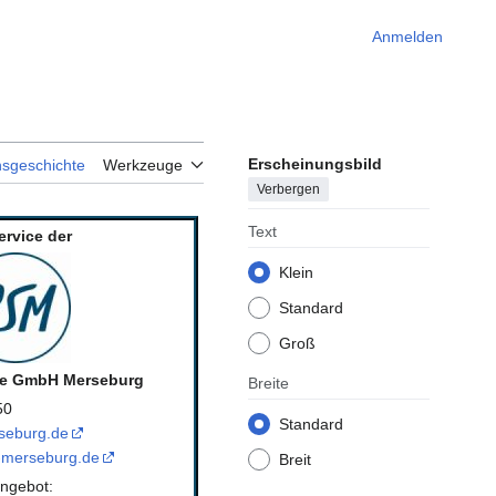
Anmelden
Erscheinungsbild
nsgeschichte
Werkzeuge
Verbergen
Text
ervice der
Klein
Standard
Groß
ce GmbH Merseburg
Breite
50
Standard
seburg.de
-merseburg.de
Breit
ngebot: