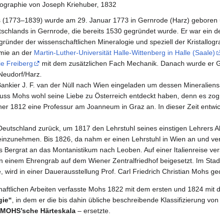
hographie von Joseph Kriehuber, 1832
hs (1773–1839) wurde am 29. Januar 1773 in Gernrode (Harz) geboren 
schlands in Gernrode, die bereits 1530 gegründet wurde. Er war ein d
gründer der wissenschaftlichen Mineralogie und speziell der Kristallog
mie an der
Martin-Luther-Universität Halle-Wittenberg in Halle (Saale)
e Freiberg
mit dem zusätzlichen Fach Mechanik. Danach wurde er G
Neudorf/Harz.
nkier J. F. van der Nüll nach Wien eingeladen um dessen Mineralie
muss Mohs wohl seine Liebe zu Österreich entdeckt haben, denn es zog
er 1812 eine Professur am Joanneum in Graz an. In dieser Zeit entwic
Deutschland zurück, um 1817 den Lehrstuhl seines einstigen Lehrers 
inzunehmen. Bis 1826, da nahm er einen Lehrstuhl in Wien an und ver
 Bergrat an das Montanistikum nach Leoben. Auf einer Italienreise ver
in einem Ehrengrab auf dem Wiener Zentralfriedhof beigesetzt. Im St
 wird in einer Dauerausstellung Prof. Carl Friedrich Christian Mohs ged
aftlichen Arbeiten verfasste Mohs 1822 mit dem ersten und 1824 mit
gie“
, in dem er die bis dahin übliche beschreibende Klassifizierung von
MOHS’sche Härteskala
– ersetzte.