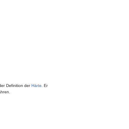
der Definition der
Härte
. Er
ahren.