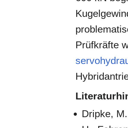
Kugelgewind
problematis
Prüfkräfte 
servohydrau
Hybridantri
Literaturh
Dripke, M.