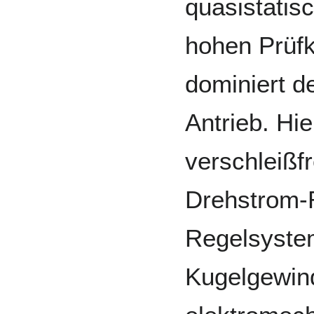
quasistatis
hohen Prüfk
dominiert d
Antrieb. Hi
verschleißf
Drehstrom-R
Regelsyste
Kugelgewind