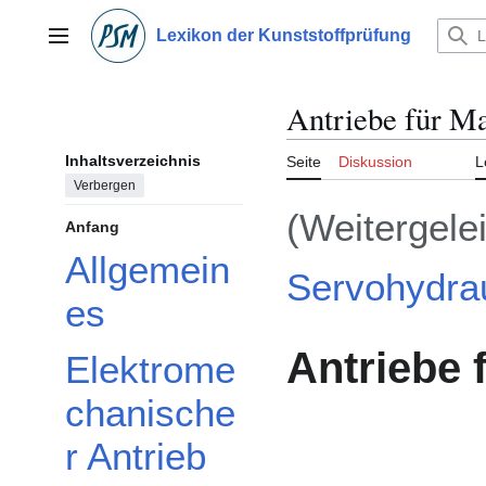
Zum
Inhalt
Lexikon der Kunststoffprüfung
Hauptmenü
springen
Antriebe für M
Inhaltsverzeichnis
Seite
Diskussion
L
Verbergen
(Weitergelei
Anfang
Allgemein
Servohydrau
es
Antriebe 
Elektrome
chanische
r Antrieb