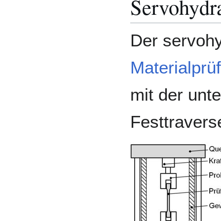
Servohydra
Der servohy
Materialprü
mit der unt
Festtravers