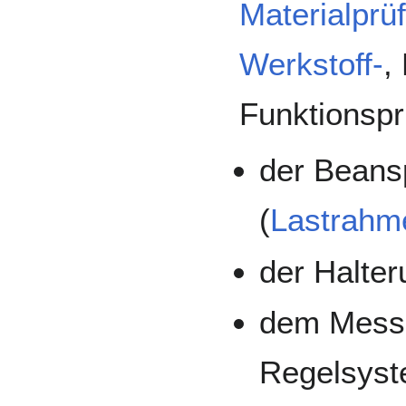
Materialprü
Werkstoff-
,
Funktionspr
der Beans
(
Lastrahm
der Halter
dem Mess-
Regelsyst