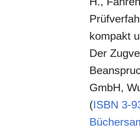
H., Fahre
Prüfverfa
kompakt u
Der Zugver
Beanspruc
GmbH, Wup
(
ISBN 3-9
Büchersa