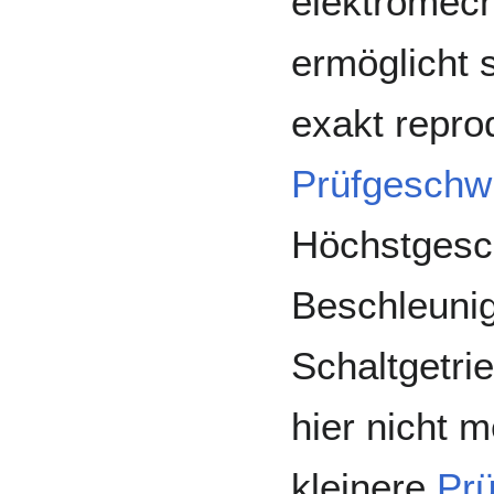
elektromech
ermöglicht s
exakt repro
Prüfgeschwi
Höchstgesch
Beschleunigu
Schaltgetri
hier nicht m
kleinere
Prü