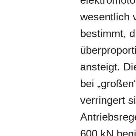
wesentlich 
bestimmt, d
überproporti
ansteigt. D
bei „großen
verringert s
Antriebsreg
600 kN begi