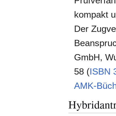
Prüfverfa
kompakt u
Der Zugver
Beanspruc
GmbH, Wup
58 (
ISBN 
AMK-Büch
Hybridant