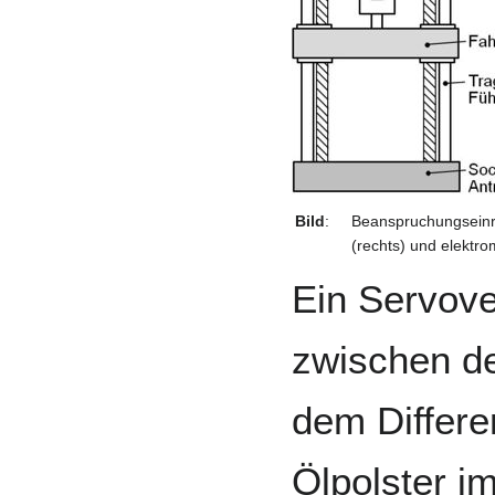
Bild
:
Beanspruchungseinr
(rechts) und elektro
Ein Servoven
zwischen d
dem Differe
Ölpolster i