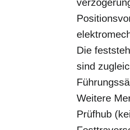
verzögerung
Positionsvo
elektromech
Die festst
sind zuglei
Führungssä
Weitere Mer
Prüfhub (ke
Festtraverse