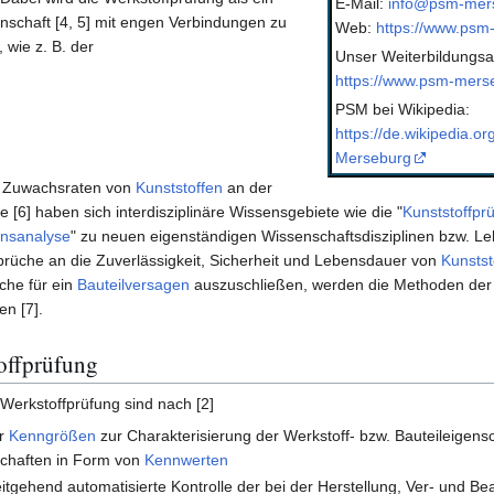
E-Mail:
info@psm-mer
enschaft [4, 5] mit engen Verbindungen zu
Web:
https://www.psm
 wie z. B. der
Unser Weiterbildungsa
https://www.psm-merse
PSM bei Wikipedia:
https://de.wikipedia.or
Merseburg
n Zuwachsraten von
Kunststoffen
an der
 [6] haben sich interdisziplinäre Wissensgebiete wie die "
Kunststoffpr
nsanalyse
" zu neuen eigenständigen Wissenschaftsdisziplinen bzw. Le
rüche an die Zuverlässigkeit, Sicherheit und Lebensdauer von
Kunstst
che für ein
Bauteilversagen
auszuschließen, werden die Methoden der
n [7].
offprüfung
erkstoffprüfung sind nach [2]
er
Kenngrößen
zur Charakterisierung der Werkstoff- bzw. Bauteileigensc
schaften in Form von
Kennwerten
eitgehend automatisierte Kontrolle der bei der Herstellung, Ver- und Be