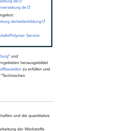
seburg.de
-merseburg.de
ngebot:
burg.de/weiterbildung
g/wiki/Polymer Service
üfung
" und
hrgebieten herausgebildet
offbauteilen
zu erfüllen und
 "Technischen
haften und die quantitative
arbeitung der Werkstoffe