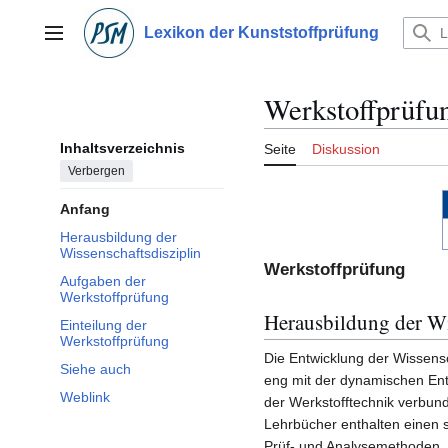
Zum
Inhalt
Lexikon der Kunststoffprüfung
Hauptmenü
springen
Werkstoffprüfu
Inhaltsverzeichnis
Seite
Diskussion
Verbergen
Anfang
Herausbildung der
Wissenschaftsdisziplin
Werkstoffprüfung
Aufgaben der
Werkstoffprüfung
Herausbildung der Wi
Einteilung der
Werkstoffprüfung
Die Entwicklung der Wissensch
Siehe auch
eng mit der dynamischen Ent
Weblink
der Werkstofftechnik verbun
Lehrbücher enthalten einen s
Prüf- und Analysemethoden. D