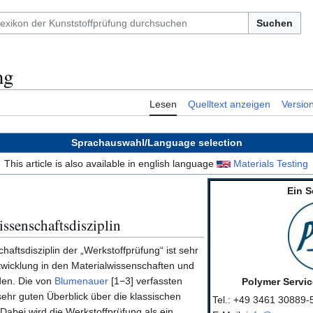
Suchen
ng
Lesen
Quelltext anzeigen
Versio
Sprachauswahl/Language selection
This article is also available in english language
Materials Testing
Ein S
ssenschaftsdisziplin
aftsdisziplin der „Werkstoffprüfung“ ist sehr
wicklung in den Materialwissenschaften und
den. Die von
Blumenauer
[1−3] verfassten
Polymer Servi
ehr guten Überblick über die klassischen
Tel.: +49 3461 30889-
abei wird die Werkstoffprüfung als ein