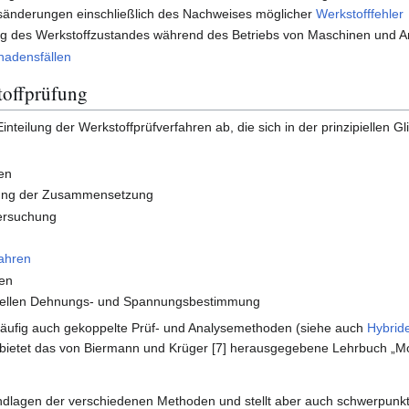
tsänderungen einschließlich des Nachweises möglicher
Werkstofffehler
g des Werkstoffzustandes während des Betriebs von Maschinen und 
hadensfällen
toffprüfung
Einteilung der Werkstoffprüfverfahren ab, die sich in der prinzipiellen 
en
hung der Zusammensetzung
ersuchung
fahren
ren
ntellen Dehnungs- und Spannungsbestimmung
häufig auch gekoppelte Prüf- und Analysemethoden (siehe auch
Hybrid
t bietet das von Biermann und Krüger [7] herausgegebene Lehrbuch „
dlagen der verschiedenen Methoden und stellt aber auch schwerpunkt