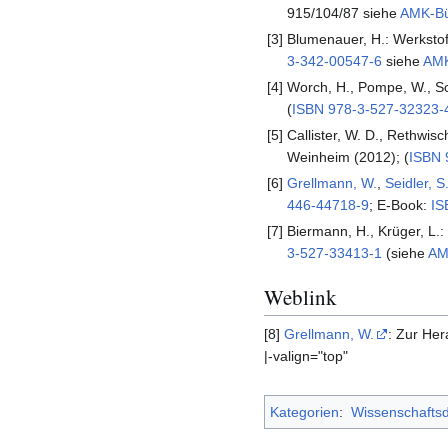
915/104/87 siehe
AMK-B
[3]
Blumenauer, H.: Werkstoff
3-342-00547-6
siehe
AMK
[4]
Worch, H., Pompe, W., Sc
(
ISBN 978-3-527-32323-
[5]
Callister, W. D., Rethwi
Weinheim (2012); (
ISBN 
[6]
Grellmann, W.
,
Seidler, S
446-44718-9
; E-Book:
IS
[7]
Biermann, H., Krüger, L
3-527-33413-1
(siehe
AM
Weblink
[8]
Grellmann, W.
: Zur Her
|-valign="top"
Kategorien
:
Wissenschaftsd