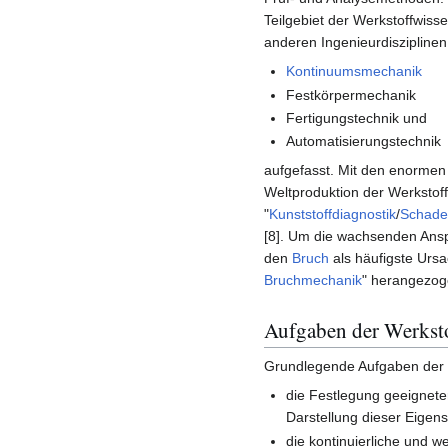
Teilgebiet der Werkstoffwiss
anderen Ingenieurdisziplinen,
Kontinuumsmechanik
Festkörpermechanik
Fertigungstechnik und
Automatisierungstechnik
aufgefasst. Mit den enorme
Weltproduktion der Werkstoffe
"
Kunststoffdiagnostik
/
Schade
[8]. Um die wachsenden Ansp
den
Bruch
als häufigste Ursa
Bruchmechanik
" herangezoge
Aufgaben der Werkst
Grundlegende Aufgaben der W
die Festlegung geeignet
Darstellung dieser Eigen
die kontinuierliche und w