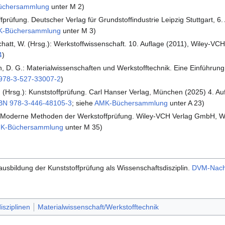
üchersammlung
unter M 2)
prüfung. Deutscher Verlag für Grundstoffindustrie Leipzig Stuttgart, 6. 
-Büchersammlung
unter M 3)
hatt, W. (Hrsg.): Werkstoffwissenschaft. 10. Auflage (2011), Wiley-V
4
)
sch, D. G.: Materialwissenschaften und Werkstofftechnik. Eine Einführu
978-3-527-33007-2
)
.
(Hrsg.): Kunststoffprüfung. Carl Hanser Verlag, München (2025) 4. Auf
BN 978-3-446-48105-3
; siehe
AMK-Büchersammlung
unter A 23)
.: Moderne Methoden der Werkstoffprüfung. Wiley-VCH Verlag GmbH, 
K-Büchersammlung
unter M 35)
ausbildung der Kunststoffprüfung als Wissenschaftsdisziplin.
DVM-Nach
isziplinen
Materialwissenschaft/Werkstofftechnik