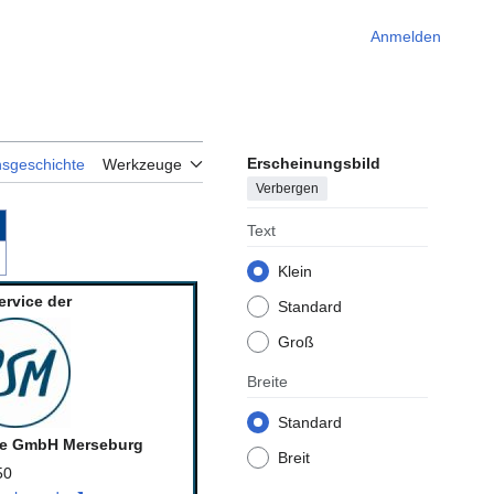
Anmelden
Erscheinungsbild
nsgeschichte
Werkzeuge
Verbergen
Text
Klein
ervice der
Standard
Groß
Breite
Standard
ce GmbH Merseburg
Breit
50