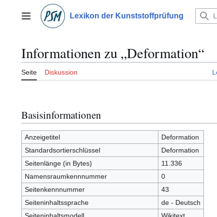
Zum
Inhalt
Lexikon der Kunststoffprüfung
Hauptmenü
springen
Informationen zu „Deformation“
Seite
Diskussion
L
Basisinformationen
Anzeigetitel
Deformation
Standardsortierschlüssel
Deformation
Seitenlänge (in Bytes)
11.336
Namensraumkennnummer
0
Seitenkennnummer
43
Seiteninhaltssprache
de - Deutsch
Seiteninhaltsmodell
Wikitext