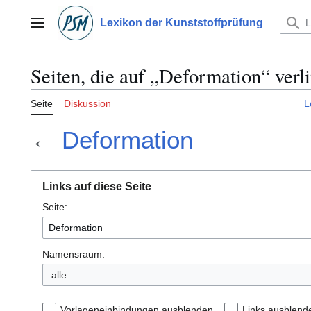
Zum
Inhalt
Lexikon der Kunststoffprüfung
Hauptmenü
springen
Seiten, die auf „Deformation“ verl
Seite
Diskussion
L
←
Deformation
Links auf diese Seite
Seite:
Namensraum:
alle
Vorlageneinbindungen ausblenden
Links ausblend