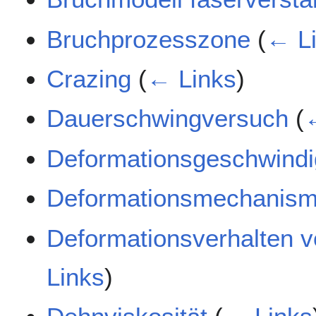
Bruchprozesszone
(
← L
Crazing
(
← Links
)
Dauerschwingversuch
(
Deformationsgeschwindi
Deformationsmechanis
Deformationsverhalten 
Links
)