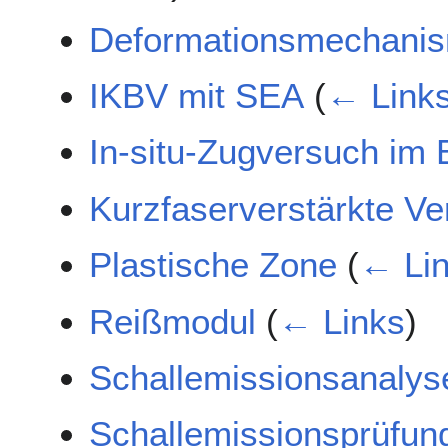
Deformationsmechani
IKBV mit SEA
(
← Link
In-situ-Zugversuch im
Kurzfaserverstärkte Ve
Plastische Zone
(
← Li
Reißmodul
(
← Links
)
Schallemissionsanalys
Schallemissionsprüfun