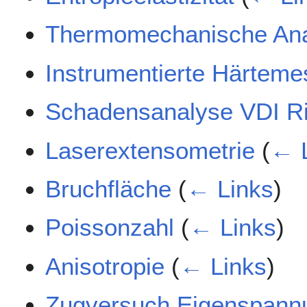
Thermomechanische An
Instrumentierte Härteme
Schadensanalyse VDI Ric
Laserextensometrie
(
← 
Bruchfläche
(
← Links
)
Poissonzahl
(
← Links
)
Anisotropie
(
← Links
)
Zugversuch Eigenspannu