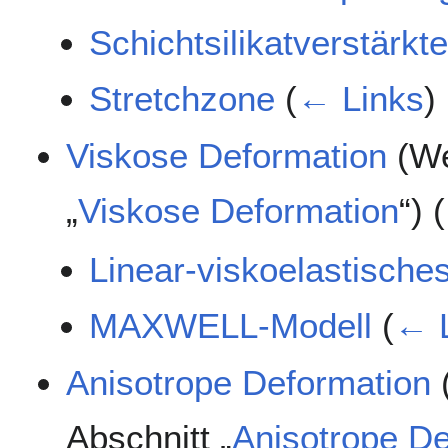
Schichtsilikatverstärk
Stretchzone
(
← Links
)
Viskose Deformation
(We
„
Viskose Deformation
“)
(
Linear-viskoelastische
MAXWELL-Modell
(
← 
Anisotrope Deformation
Abschnitt „
Anisotrope D