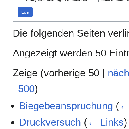
Los
Die folgenden Seiten verl
Angezeigt werden 50 Eint
Zeige (
vorherige 50
|
näch
|
500
)
Biegebeanspruchung
(
←
Druckversuch
(
← Links
)