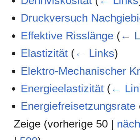
Dehnviskosität
(
← Links
Druckversuch Nachgiebi
Effektive Risslänge
(
← L
Elastizität
(
← Links
)
Elektro-Mechanischer K
Energieelastizität
(
← Lin
Energiefreisetzungsrate
Zeige (
vorherige 50
|
näch