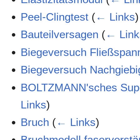
Peel-Clingtest
(
← Links
)
Bauteilversagen
(
← Link
Biegeversuch Fließspan
Biegeversuch Nachgiebi
BOLTZMANN'sches Super
Links
)
Bruch
(
← Links
)
Bruchmodell faserverstär