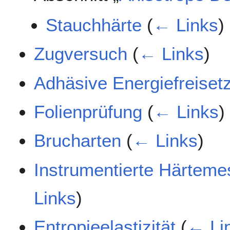
Stauchhärte
(
← Links
)
Zugversuch
(
← Links
)
Adhäsive Energiefreiset
Folienprüfung
(
← Links
)
Brucharten
(
← Links
)
Instrumentierte Härteme
Links
)
Entropieelastizität
(
← Li