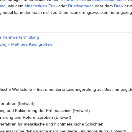
ung
, wie dem
einachsigen
Zug-
oder
Druckversuch
oder dem
Drei
- bzw
ringmodul kann demnach nicht zu Dimensionierungszwecken herangezo
le Kennwertermittlung
üfung – Methode Kenngrößen
ische Werkstoffe – Instrumentierte Eindringprüfung zur Bestimmung d
verfahren (Entwurf)
fung und Kalibrierung der Prüfmaschine (Entwurf)
ibrierung und Referenzproben (Entwurf)
verfahren für metallische und nichtmetallische Schichten
eare elastische dynamische instrumentierte Eindringprüfung (Entwurf)