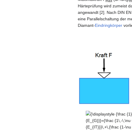
max
Fm
Härteprüfung wird zumeist d
angewandt [2]. Nach DIN EN 
eine Parallelschaltung der 
Diamant-
Eindringkörper
vorli
{\displaystyle
{\frac {1}
{E_{G}}}=