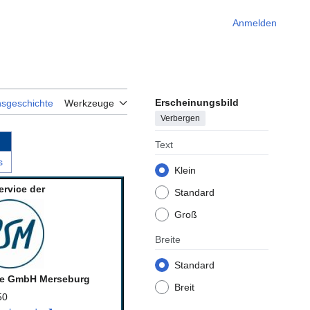
Anmelden
Erscheinungsbild
nsgeschichte
Werkzeuge
Verbergen
Text
s
Klein
ervice der
Standard
Groß
Breite
Standard
ce GmbH Merseburg
Breit
50