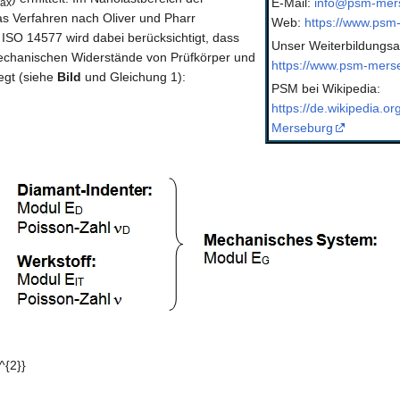
E-Mail:
info@psm-mer
ax
as Verfahren nach Oliver und Pharr
Web:
https://www.psm
ISO 14577 wird dabei berücksichtigt, dass
Unser Weiterbildungsa
mechanischen Widerstände von Prüfkörper und
https://www.psm-merse
egt (siehe
Bild
und Gleichung 1):
PSM bei Wikipedia:
https://de.wikipedia.or
Merseburg