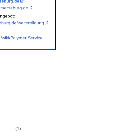
seburg.de
-merseburg.de
ngebot:
burg.de/weiterbildung
g/wiki/Polymer Service
(1)