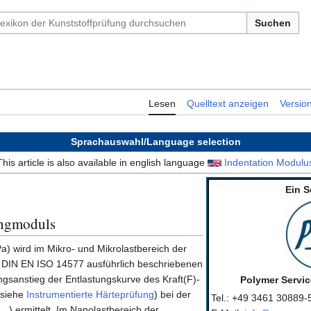
Suchen
Lesen
Quelltext anzeigen
Versio
Sprachauswahl/Language selection
This article is also available in english language
Indentation Modulu
Ein S
ingmoduls
a) wird im Mikro- und Mikrolastbereich der
n DIN EN ISO 14577 ausführlich beschriebenen
gsanstieg der Entlastungskurve des Kraft(F)-
Polymer Servi
(siehe
Instrumentierte Härteprüfung
) bei der
Tel.: +49 3461 30889-
) ermittelt. Im Nanolastbereich der