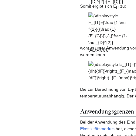
{\frac {1\,-
Somit ergibt sich E
zu:
IT
\,\nu ^{2}}
{E_{IT}}}\,+\,
{\displaystyle
{\frac {1-\nu
E_{IT}={\frac
_{D}^{2}}
{1-\nu ^{2}}
{E_{D}}}}
{{\frac {1}
{E_{G}}}\,-\,
woraus unter Anwendung von
{\frac {1-\nu
werden kann:
_{D}^{2}}
{E_{D}}}}}}
{\displaystyle E_{IT}={\fr
^{2}}{0,5{\sqrt {\frac {24,
\left({\frac {dh}
{dF}}\right)_{F_{max}}\c
Die zur Berechnung von E
b
IT
\left(4h_{t}-3F_{max}\left
temperaturunabhängig. Der 
{dF}}\right)_{F_{max}}\ri
10^{-13}Pa^{-1}}}}
Anwendungsgrenzen
Bei der Anwendung des Eind
Elastizitätsmoduls
hat, diese
Hierdurch entsteht ein auch