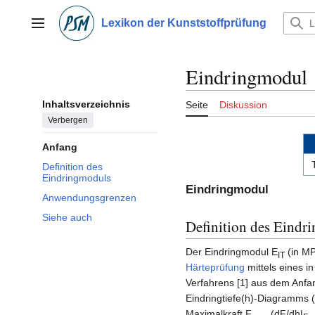
Zum
Inhalt
Lexikon der Kunststoffprüfung
Hauptmenü
springen
Eindringmodul
Inhaltsverzeichnis
Seite
Diskussion
Verbergen
Anfang
Definition des
Eindringmoduls
Eindringmodul
Anwendungsgrenzen
Siehe auch
Definition des Eindr
Der Eindringmodul E
(in MP
IT
Härteprüfung
mittels eines i
Verfahrens [1] aus dem Anfan
Eindringtiefe(h)-Diagramms 
Maximalkraft F
(dF/dh|