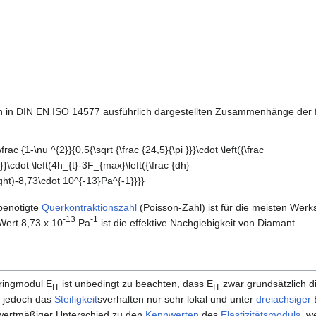
 in DIN EN ISO 14577 ausführlich dargestellten Zusammenhänge der f
ac {1-\nu
5}{\pi }}}\cdot
dot
enötigte
Querkontraktionszahl
(Poisson-Zahl) ist für die meisten Werks
({\frac {dh}
-13
-1
Wert 8,73 x 10
Pa
ist die effektive Nachgiebigkeit von Diamant.
ght)-8,73\cdot
ringmodul E
ist unbedingt zu beachten, dass E
zwar grundsätzlich d
IT
IT
r jedoch das
Steifigkeit
­sverhalten nur sehr lokal und unter
dreiachsiger
 wertmäßiger Unterschied zu den
Kennwerten
des
Elastizitätsmoduls
, w