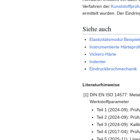
Verfahren der
Kunststoffprüf
ermittelt wurden. Der Eind
Siehe auch
Elastizitätsmodul Beispie
Instrumentierte Härtepr
Vickers-Härte
Indenter
Eindruckbruchmechanik
Literaturhinweise
[1]
DIN EN ISO 14577: Metall
Werkstoffparameter
Teil 1 (2024-09): Prüf
Teil 2 (2024-09): Prü
Teil 3 (2024-09): Kal
Teil 4 (2017-04): Prüf
Teil 5 (2025-11): Lin