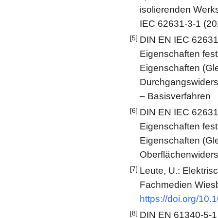
isolierenden Werk
IEC 62631-3-1 (20
[5]
DIN EN IEC 62631-3
Eigenschaften feste
Eigenschaften (Gl
Durchgangswiders
– Basisverfahren
[6]
DIN EN IEC 62631-3
Eigenschaften feste
Eigenschaften (Gl
Oberflächenwiders
[7]
Leute, U.: Elektris
Fachmedien Wies
https://doi.org/10
[8]
DIN EN 61340-5-1 