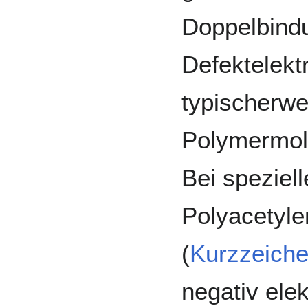
Doppelbind
Defektelekt
typischerwe
Polymermole
Bei speziell
Polyacetyle
(
Kurzzeich
negativ ele