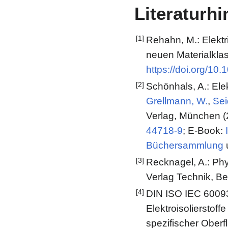
Literaturh
[1]
Rehahn, M.: Elektr
neuen Materialklas
https://doi.org/10
[2]
Schönhals, A.: Ele
Grellmann, W.
,
Sei
Verlag, München (2
44718-9
; E-Book:
Büchersammlung
u
[3]
Recknagel, A.: Phy
Verlag Technik, Be
[4]
DIN ISO IEC 60093 
Elektroisolierstof
spezifischer Oberf