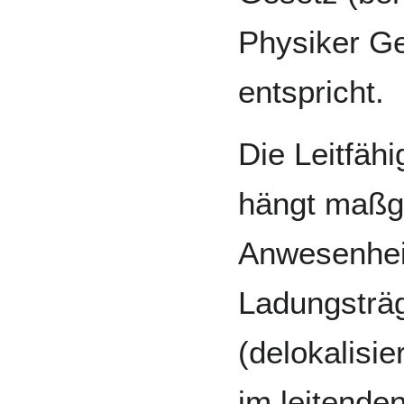
Physiker G
entspricht.
Die Leitfäh
hängt maßge
Anwesenheit
Ladungsträg
(delokalisie
im leitende