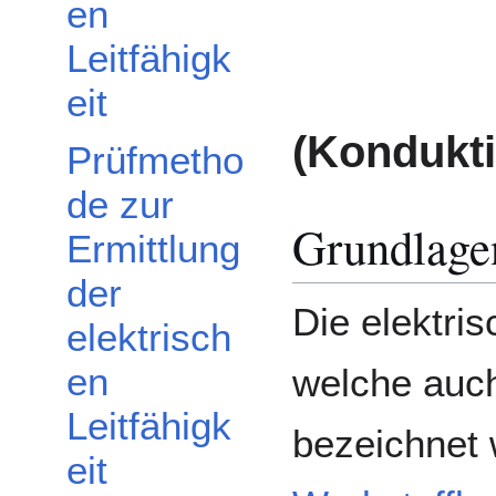
en
Leitfähigk
eit
(Kondukti
Prüfmetho
de zur
Grundlage
Ermittlung
der
Die elektris
elektrisch
en
welche auch
Leitfähigk
bezeichnet w
eit