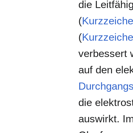
die Leitfähi
(
Kurzzeich
(
Kurzzeich
verbessert 
auf den ele
Durchgangs
die elektros
auswirkt. I