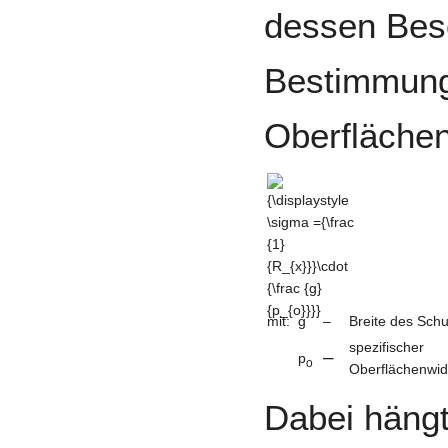
dessen Besc
Bestimmung
Oberflächen
{\displaystyle
\sigma =
{\frac {1}
{R_{x}}}\cdot
{\frac {g}
{p_{o}}}}
mit:
g
–
Breite des Schu
spezifischer
–
p
o
Oberflächenwid
Dabei hängt