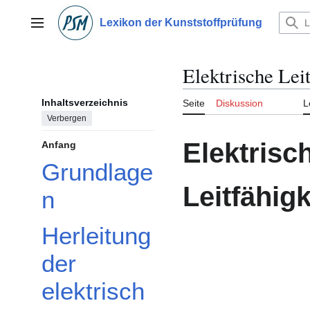
Zum
Inhalt
Lexikon der Kunststoffprüfung
Hauptmenü
springen
Elektrische Leit
Inhaltsverzeichnis
Seite
Diskussion
L
Verbergen
Elektrisc
Anfang
Grundlage
Leitfähigk
n
Herleitung
der
elektrisch