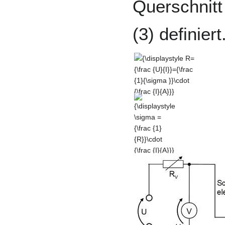
Querschnitt
(3) definiert
{\displaystyle
R={\frac {U}
{I}}={\frac {1}
{\sigma
{\displaystyle
}}\cdot {\frac
\sigma =
{I}{A}}}
{\frac {1}
{R}}\cdot
{\frac {I}{A}}}