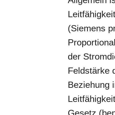
Leitfähigkei
(Siemens pr
Proportiona
der Stromdi
Feldstärke d
Beziehung i
Leitfähigke
Gesetz (be