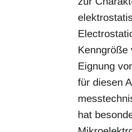
zur Charakt
elektrostat
Electrostati
Kenngröße 
Eignung vo
für diesen 
messtechni
hat besonde
Mikroelektr