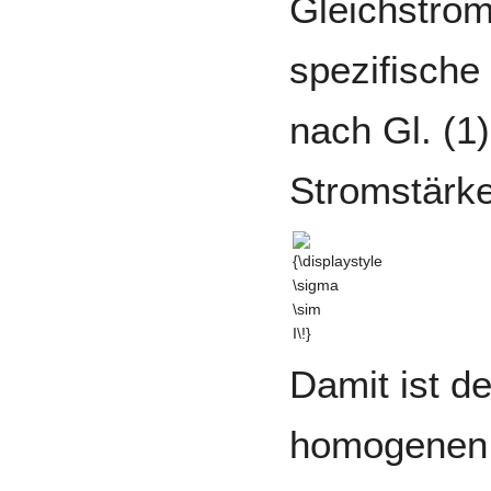
Gleichstro
spezifische 
nach Gl. (1)
Stromstärke
{\displaystyle
\sigma \sim
I\!}
Damit ist d
homogenen 