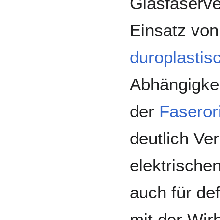
Glasfaserve
Einsatz von
duroplastis
Abhängigkei
der
Faseror
deutlich Ve
elektrischen
auch für d
mit der Wir