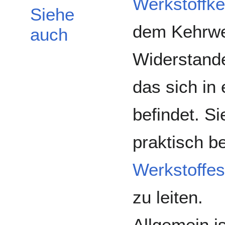
Werkstoffk
Siehe
dem Kehrwer
auch
Widerstande
das sich i
befindet. Si
praktisch b
Werkstoffes
zu leiten.
Allgemein is