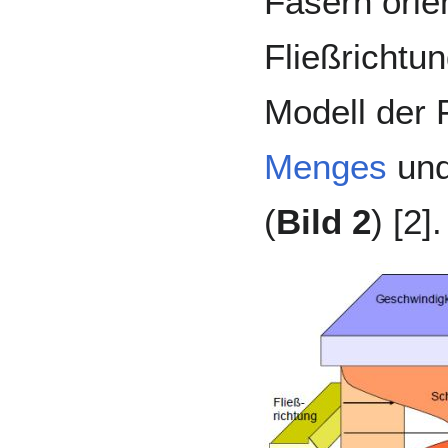
Fasern orien
Fließrichtu
Modell der 
Menges
und
(
Bild 2
) [2].