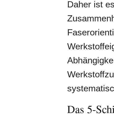
Daher ist e
Zusammenh
Faserorient
Werkstoffei
Abhängigkei
Werkstoffz
systematisc
Das 5-Schi