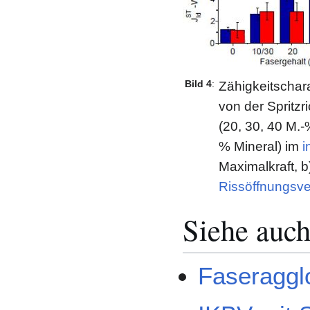
Bild 4
:
Zähigkeitschar
von der Spritzr
(20, 30, 40 M.
% Mineral) im
i
Maximalkraft, b
Rissöffnungsv
Siehe auc
Faseraggl