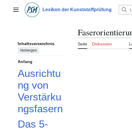
Zum
Inhalt
Lexikon der Kunststoffprüfung
Hauptmenü
springen
Faserorientieru
Inhaltsverzeichnis
Seite
Diskussion
L
Verbergen
Anfang
Ausrichtu
ng von
Verstärku
ngsfasern
Das 5-