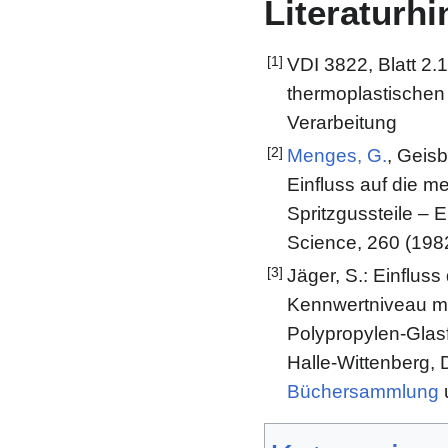
Literaturh
[1]
VDI 3822, Blatt 2
thermoplastischen 
Verarbeitung
[2]
Menges, G.
, Geisb
Einfluss auf die 
Spritzgussteile –
Science, 260 (198
[3]
Jäger, S.: Einflus
Kennwertniveau me
Polypropylen-Glasf
Halle-Wittenberg, 
Büchersammlung
u