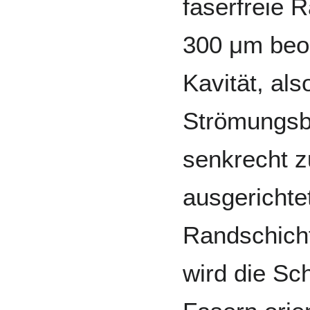
faserfreie 
300 μm beo
Kavität, al
Strömungsbe
senkrecht z
ausgerichte
Randschicht
wird die Sc