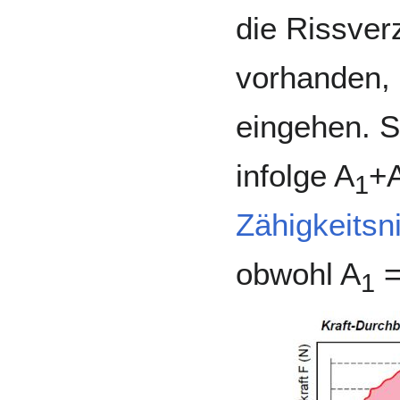
die Rissver
vorhanden, 
eingehen. S
infolge A
+
1
Zähigkeitsn
obwohl A
=
1