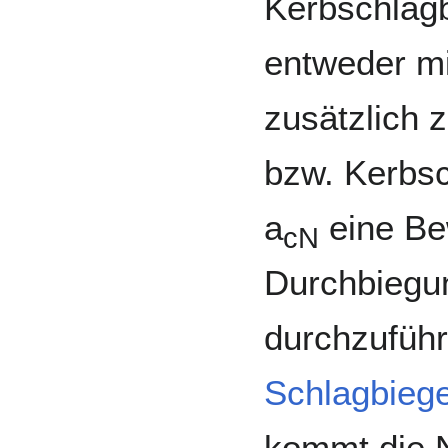
Kerbschlag
entweder mit
zusätzlich 
bzw. Kerbsc
a
eine Be
cN
Durchbiegu
durchzuführ
Schlagbieg
kommt die 