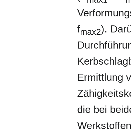
Verformung
f
). Dar
max2
Durchführun
Kerbschlagb
Ermittlung
Zähigkeits
die bei bei
Werkstoffen 