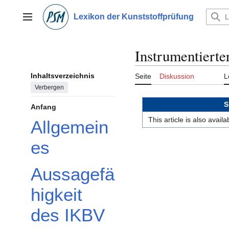
Zum
Inhalt
Lexikon der Kunststoffprüfung
Hauptmenü
springen
Instrumentierte
Inhaltsverzeichnis
Seite
Diskussion
L
Verbergen
S
Anfang
This article is also avai
Allgemein
es
Aussagefä
higkeit
des IKBV