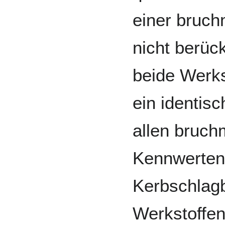
einer bruc
nicht berück
beide Werks
ein identis
allen bruc
Kennwerten
Kerbschlag
Werkstoffen