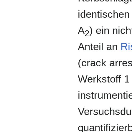
identischen
A
) ein nic
2
Anteil an
Ri
(crack arre
Werkstoff 1 
instrumentie
Versuchsdur
quantifizier