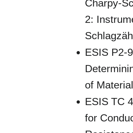
Charpy-Sc
2: Instrum
Schlagzäh
ESIS P2-9
Determini
of Materia
ESIS TC 4 
for Condu