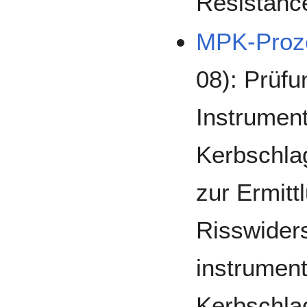
Resistance
MPK-Proz
08): Prüfu
Instrument
Kerbschla
zur Ermitt
Risswider
instrument
Kerbschla