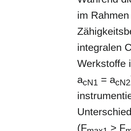
im Rahmen 
Zähigkeitsb
integralen 
Werkstoffe i
a
= a
cN1
cN2
instrumenti
Unterschied
(F
> F
max1
m