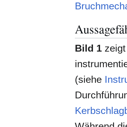
Bruchmecha
Aussagefä
Bild 1
zeigt
instrumenti
(siehe
Inst
Durchführu
Kerbschlag
Während die