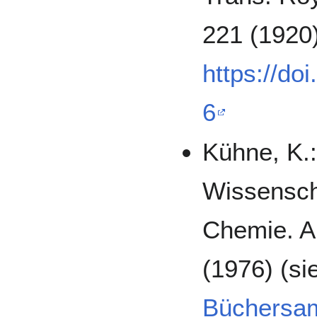
221 (1920
https://do
6
Kühne, K.:
Wissensch
Chemie. A
(1976) (s
Büchersa