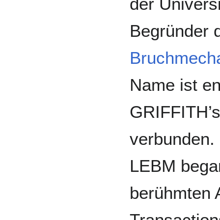
der Universi
Begründer 
Bruchmech
Name ist e
GRIFFITH’
verbunden. 
LEBM began
berühmten A
Transaction