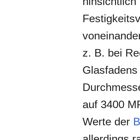
hinsichtlich
Festigkeits
voneinander
z. B. bei R
Glasfadens
Durchmesser
auf 3400 MP
Werte der
B
allerdings 