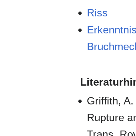
Riss
Erkenntni
Bruchmec
Literaturh
Griffith, 
Rupture an
Trans. Roy