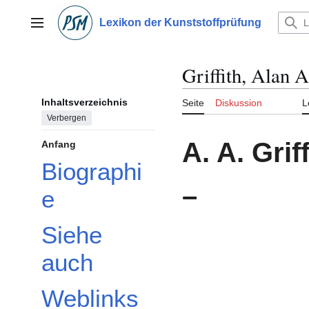
Zum
Inhalt
Lexikon der Kunststoffprüfung
Hauptmenü
springen
Griffith, Alan 
Inhaltsverzeichnis
Seite
Diskussion
L
Verbergen
A. A. Griff
Anfang
Biographi
–
e
Siehe
auch
Weblinks