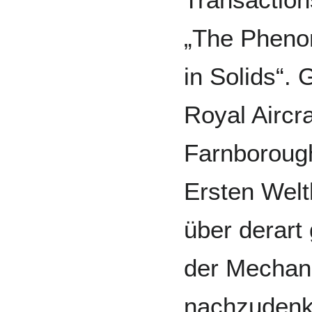
„The Pheno
in Solids“. G
Royal Aircr
Farnboroug
Ersten Welt
über derart
der Mechan
nachzudenk