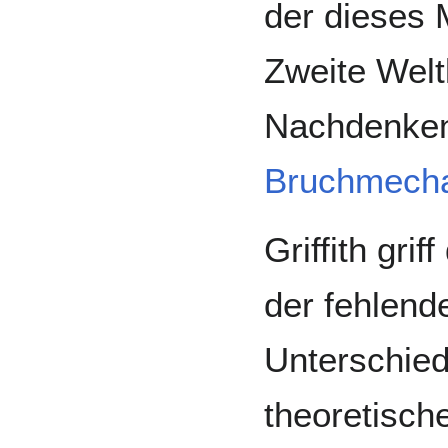
der dieses M
Zweite Welt
Nachdenken
Bruchmech
Griffith gri
der fehlend
Unterschie
theoretisch