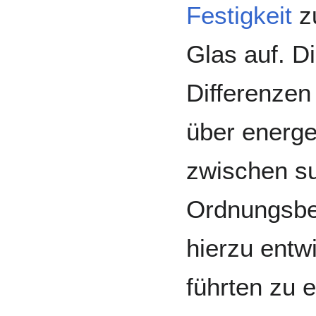
Festigkeit
zu
Glas auf. D
Differenzen 
über energ
zwischen s
Ordnungsber
hierzu entw
führten zu e