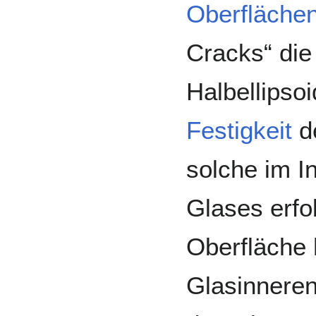
Oberfläche
Cracks“ die
Halbellipso
Festigkeit
de
solche im I
Glases erfo
Oberfläche 
Glasinneren