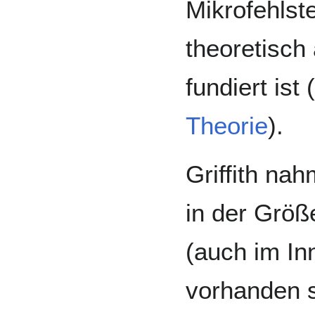
Mikrofehlst
theoretisch
fundiert ist
Theorie
).
Griffith na
in der Grö
(auch im In
vorhanden s