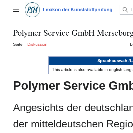
Zum
Inhalt
Lexikon der Kunststoffprüfung
Hauptmenü
springen
Polymer Service GmbH Mersebur
Seite
Diskussion
L
Sprachauswahl/L
This article is also available in english la
Polymer Service Gm
Angesichts der deutschla
der mitteldeutschen Regi