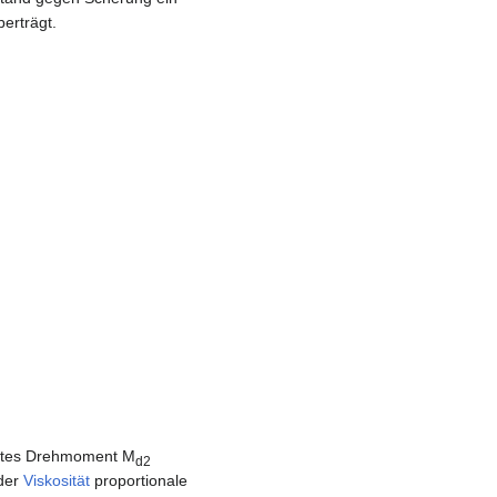
erträgt.
ztes Drehmoment M
d2
 der
Viskosität
proportionale