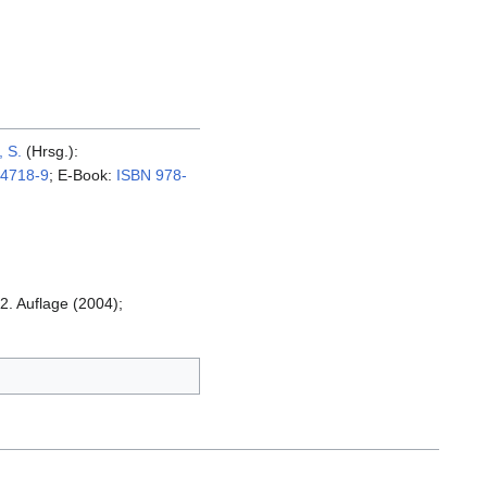
, S.
(Hrsg.):
44718-9
; E-Book:
ISBN 978-
. Auflage (2004);