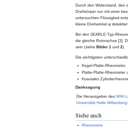
Durch den Widerstand, den 
Drehkörper nur mit einer be
untersuchten Flüssigkeit en
kleine Drehwinkel φ detektie
Bei den SEARLE-Typ-Rheomet
die gleiche Rotorachse [3]
sein (siehe
Bilder 1
und
2
).
Die wichtigsten unterschied
Kegel-Platte-Rheometer,
Platte-Platte-Rheometer 
Koaxiales Zylinderrheome
Danksagung
Die Herausgeber des
WIKI-L
Universität Halle-Wittenberg
Siehe auch
Rheometrie