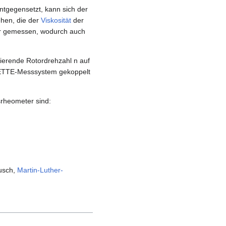
tgegensetzt, kann sich der
ehen, die der
Viskosität
der
sor gemessen, wodurch auch
erende Rotordrehzahl n auf
UETTE-Messsystem gekoppelt
srheometer sind:
dusch,
Martin-Luther-