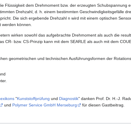
die Flüssigkeit dem Drehmoment bzw. der erzeugten Schubspannung en
stimmten Drehzahl, d. h. einem bestimmten Geschwindigkeitsgefälle dr
tspricht. Die sich ergebende Drehzahl n wird mit einem optischen Sen
rt werden können.
ern wirken sowohl das aufgebrachte Drehmoment als auch die resulti
. Das CR- bzw. CS-Prinzip kann mit dem SEARLE als auch mit dem CO
lichen geometrischen und technischen Ausführungsformen der Rotation
und
ter.
exikons
"
Kunststoffprüfung
und
Diagnostik
" danken Prof. Dr. H.-J. Ra
und
Polymer Service GmbH Merseburg
für diesen Gastbeitrag.