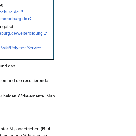
50
seburg.de
-merseburg.de
ngebot:
burg.de/weiterbildung
g/wiki/Polymer Service
 und das
ben und die resultierende
er beiden Wirkelemente. Man
motor M
angetrieben (
Bild
1
rstand gegen Scherung ein