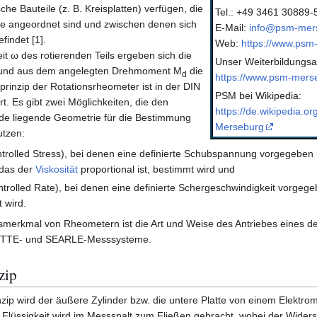
he Bauteile (z. B. Kreisplatten) verfügen, die
Tel.: +49 3461 30889-
e angeordnet sind und zwischen denen sich
E-Mail:
info@psm-mer
findet [1].
Web:
https://www.psm
t ω des rotierenden Teils ergeben sich die
Unser Weiterbildungsa
t und aus dem angelegten Drehmoment M
die
d
https://www.psm-merse
inzip der Rotationsrheometer ist in der DIN
PSM bei Wikipedia:
t. Es gibt zwei Möglichkeiten, die den
https://de.wikipedia.or
de liegende Geometrie für die Bestimmung
Merseburg
utzen:
rolled Stress), bei denen eine definierte Schubspannung vorgegeben
 das der
Viskosität
proportional ist, bestimmt wird und
olled Rate), bei denen eine definierte Schergeschwindigkeit vorgege
 wird.
smerkmal von Rheometern ist die Art und Weise des Antriebes eines d
UETTE- und SEARLE-Messsysteme.
zip
 wird der äußere Zylinder bzw. die untere Platte von einem Elektro
de Flüssigkeit wird im Messspalt zum Fließen gebracht, wobei der Wide