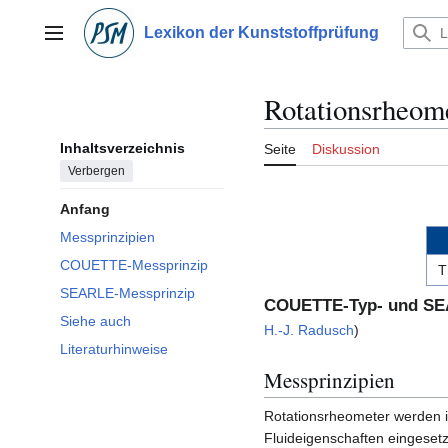
Zum
Inhalt
Lexikon der Kunststoffprüfung
Hauptmenü
springen
Rotationsrheom
Inhaltsverzeichnis
Seite
Diskussion
Verbergen
Anfang
Messprinzipien
COUETTE-Messprinzip
T
SEARLE-Messprinzip
COUETTE-Typ- und SE
Siehe auch
H.-J. Radusch
)
Literaturhinweise
Messprinzipien
Rotationsrheometer werden 
Fluideigenschaften eingesetzt