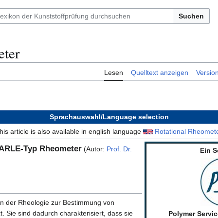
Suchen
eter
Lesen
Quelltext anzeigen
Versio
Sprachauswahl/Language selection
his article is also available in english language
Rotational Rheomet
ARLE-Typ Rheometer
(Autor:
Prof. Dr.
Ein S
in der Rheologie zur Bestimmung von
. Sie sind dadurch charakterisiert, dass sie
Polymer Servi