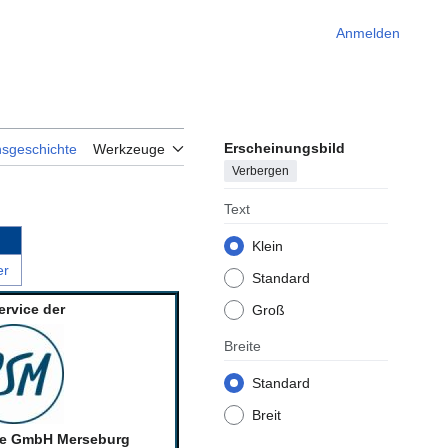
Anmelden
Erscheinungsbild
nsgeschichte
Werkzeuge
Verbergen
Text
Klein
er
Standard
ervice der
Groß
Breite
Standard
Breit
ce GmbH Merseburg