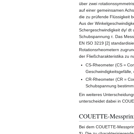
über zwei rotationssymmetrisc
auf einer gemeinsamen Achs
die zu prüfende Flüssigkeit be
Aus der Winkelgeschwindigkei
Schergeschwindigkeit dγ/ d
Schubspannung τ. Das Messpr
EN ISO 3219 [2] standardisier
Rotationsrheometern zugrun
der Fließcharakteristika zu n
CS-Rheometer (CS = Cont
Geschwindigkeitsgefälle,
CR-Rheometer (CR = Contr
Schubspannung bestimmt
Ein weiteres Unterscheidung
unterscheidet dabei in CO
COUETTE-Messprin
Bei dem COUETTE-Messprinzip
1
). Die zu charakterisieren