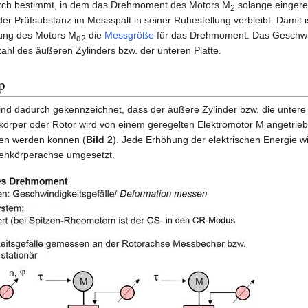
rch bestimmt, in dem das Drehmoment des Motors M
solange eingereg
2
 der Prüfsubstanz im Messspalt in seiner Ruhestellung verbleibt. Damit 
tung des Motors M
die
Messgröße
für das Drehmoment. Das Geschwind
d2
hl des äußeren Zylinders bzw. der unteren Platte.
p
 dadurch gekennzeichnet, dass der äußere Zylinder bzw. die untere P
ehkörper oder Rotor wird von einem geregelten Elektromotor M angetriebe
n werden können (
Bild 2
). Jede Erhöhung der elektrischen Energie wi
ehkörperachse umgesetzt.