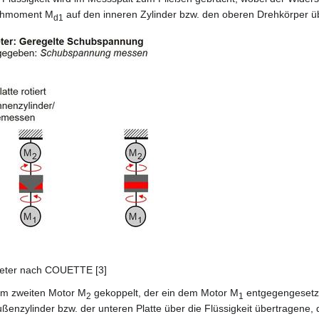
Drehmoment M
auf den inneren Zylinder bzw. den oberen Drehkörper üb
d1
eter nach COUETTE [3]
nem zweiten Motor M
gekoppelt, der ein dem Motor M
entgegengeset
2
1
enzylinder bzw. der unteren Platte über die Flüssigkeit übertragene,