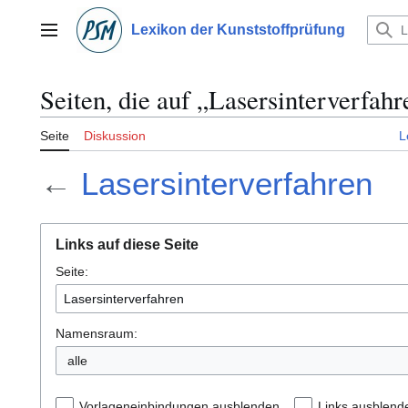
Zum
Inhalt
Lexikon der Kunststoffprüfung
Hauptmenü
springen
Seiten, die auf „Lasersinterverfahr
Seite
Diskussion
L
←
Lasersinterverfahren
Links auf diese Seite
Seite:
Namensraum:
alle
Vorlageneinbindungen ausblenden
Links ausblend