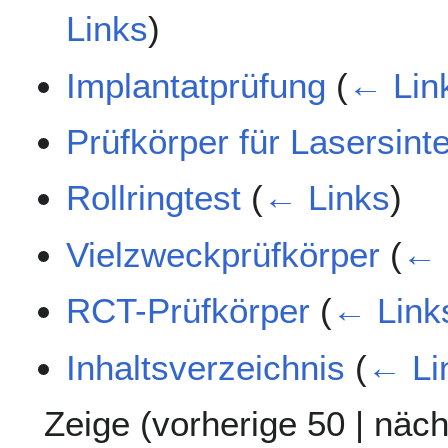
Links
)
Implantatprüfung
(
← Lin
Prüfkörper für Lasersint
Rollringtest
(
← Links
)
Vielzweckprüfkörper
(
← 
RCT-Prüfkörper
(
← Link
Inhaltsverzeichnis
(
← Li
Zeige (
vorherige 50
|
näch