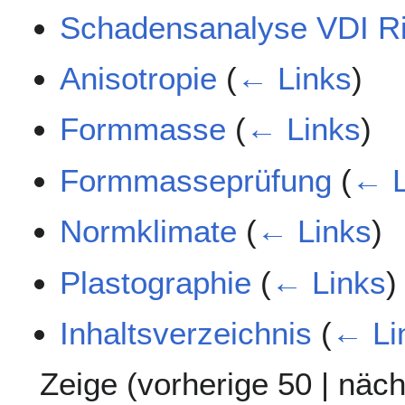
Schadensanalyse VDI Ric
Anisotropie
(
← Links
)
Formmasse
(
← Links
)
Formmasseprüfung
(
← L
Normklimate
(
← Links
)
Plastographie
(
← Links
)
Inhaltsverzeichnis
(
← Li
Zeige (
vorherige 50
|
näch