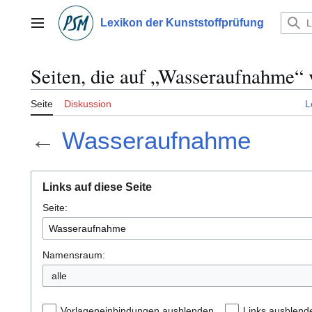
Zum
Inhalt
Lexikon der Kunststoffprüfung
Hauptmenü
springen
Seiten, die auf „Wasseraufnahme“ 
Seite
Diskussion
L
←
Wasseraufnahme
Links auf diese Seite
Seite:
Namensraum:
alle
Vorlageneinbindungen ausblenden
Links ausblend