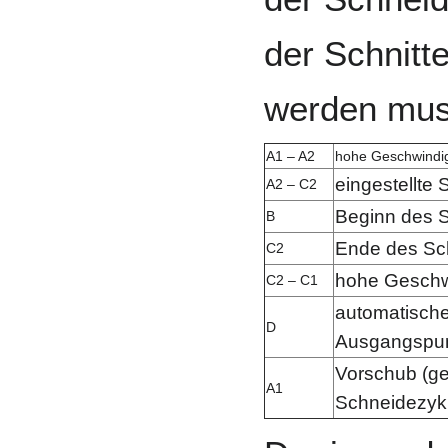
der Schnitte
werden mus
A1 – A2
hohe Geschwindig
eingestellte
A2 – C2
Beginn des 
B
Ende des Sc
C2
hohe Geschw
C2 – C1
automatisch
D
Ausgangspu
Vorschub (ge
A1
Schneidezyk