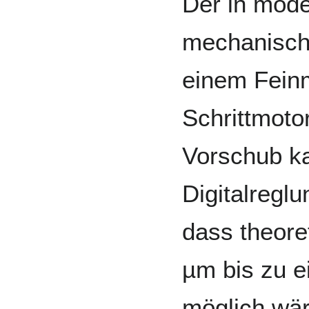
Der in mod
mechanische
einem Fein
Schrittmoto
Vorschub k
Digitalreglu
dass theore
µm bis zu e
möglich wär