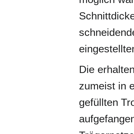
Schnittdick
schneidende
eingestellt
Die erhalte
zumeist in 
gefüllten T
aufgefangen