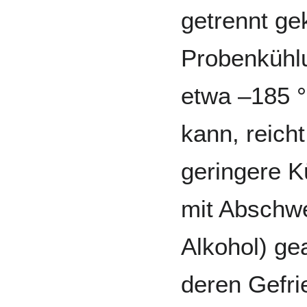
getrennt ge
Probenkühlu
etwa –185 °
kann, reich
geringere K
mit Abschwe
Alkohol) ge
deren Gefri