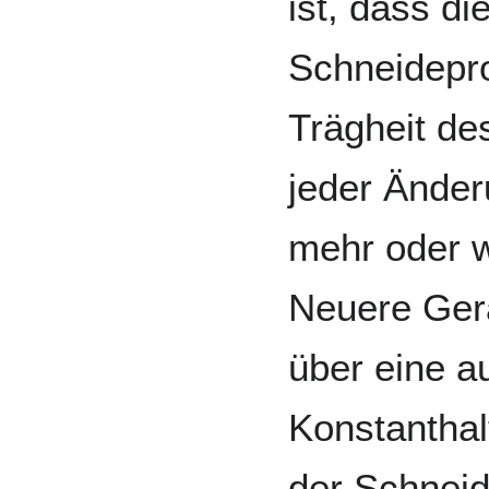
ist, dass d
Schneidepr
Trägheit de
jeder Ände
mehr oder w
Neuere Gerä
über eine a
Konstantha
der Schnei