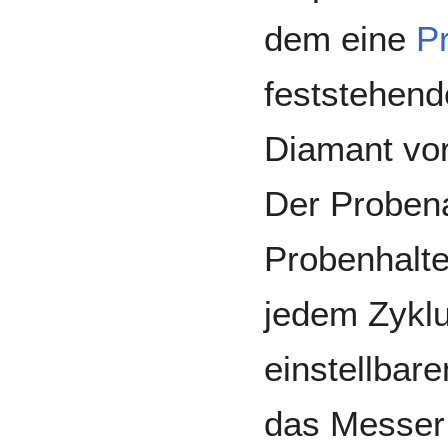
dem eine
P
feststehen
Diamant vor
Der Probena
Probenhalte
jedem Zykl
einstellbare
das Messer