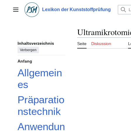
Zum
Inhalt
Lexikon der Kunststoffprüfung
Hauptmenü
springen
Ultramikrotomi
Inhaltsverzeichnis
Seite
Diskussion
L
Verbergen
Anfang
Allgemein
es
Präparatio
nstechnik
Anwendun