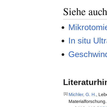
Siehe auc
Mikrotomi
In situ Ul
Geschwind
Literaturh
[1]
Michler, G. H.
, Leb
Materialforschung