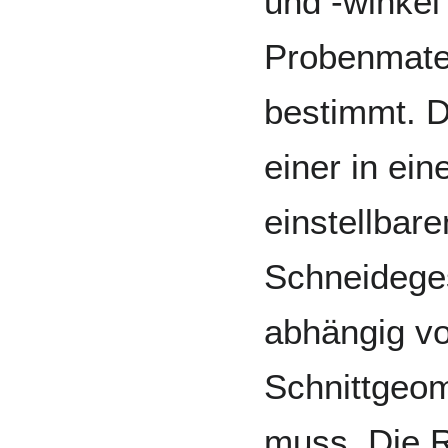
und -winkel
Probenmater
bestimmt. D
einer in ei
einstellbare
Schneideges
abhängig v
Schnittgeom
muss. Die R