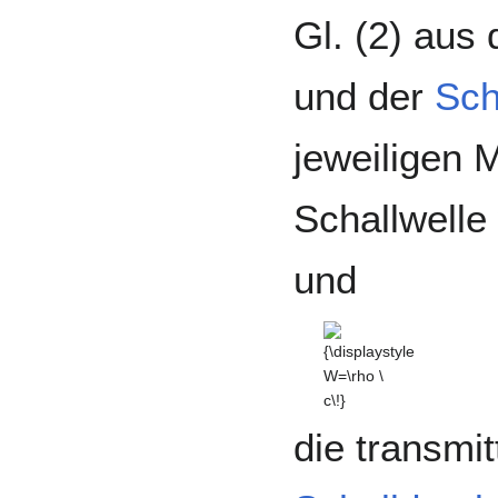
Gl. (2) aus
und der
Sch
jeweiligen M
Schallwelle
und
{\displaystyle
W=\rho \ c\!}
die transmit