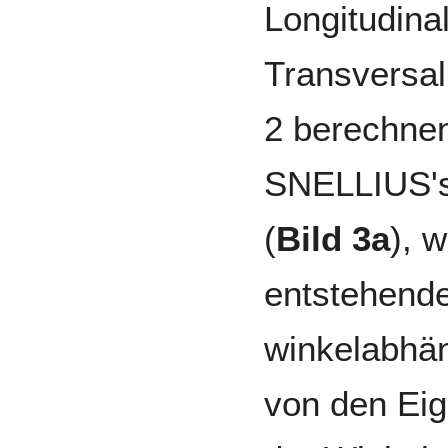
Longitudina
Transversal
2 berechnen
SNELLIUS'
(
Bild 3a
), 
entstehend
winkelabhän
von den Ei