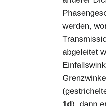
Phasengesc
werden, wor
Transmissio
abgeleitet 
Einfallswink
Grenzwinkel
(gestrichel
1d
), dann e