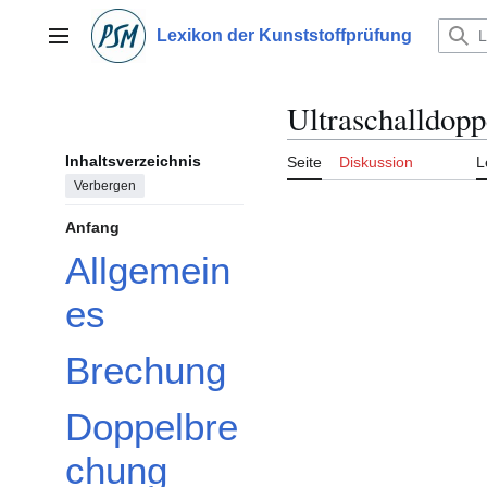
Zum
Inhalt
Lexikon der Kunststoffprüfung
Hauptmenü
springen
Ultraschalldop
Inhaltsverzeichnis
Seite
Diskussion
L
Verbergen
Anfang
Allgemein
es
Brechung
Doppelbre
chung