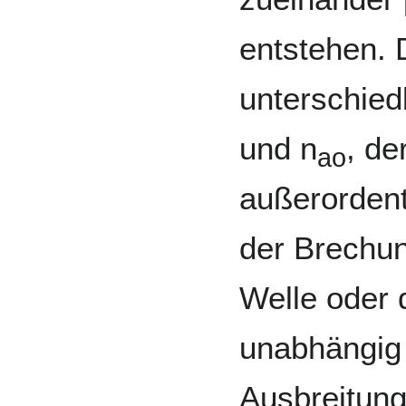
entstehen. 
unterschied
und n
, de
ao
außerordent
der Brechun
Welle oder 
unabhängig
Ausbreitungs