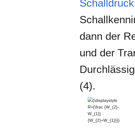
Schalldruck
Schallkenni
dann der Re
und der Tra
Durchlässig
(4).
{\displaystyle R=
{\frac {W_{2}-
W_{1}}
{W_{2}+W_{1}}}}