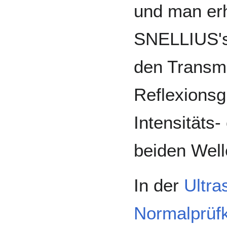
und man erh
SNELLIUS'
den Transmi
Reflexionsg
Intensitäts-
beiden Welle
In der
Ultra
Normalprüf