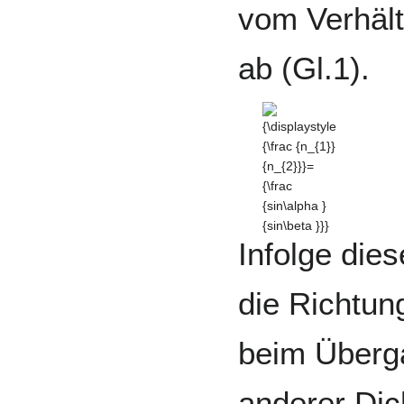
vom Verhält
ab (Gl.1).
{\displaystyle
{\frac {n_{1}}
{n_{2}}}=
{\frac
{sin\alpha }
{sin\beta }}}
Infolge di
die Richtun
beim Überg
anderer Dic