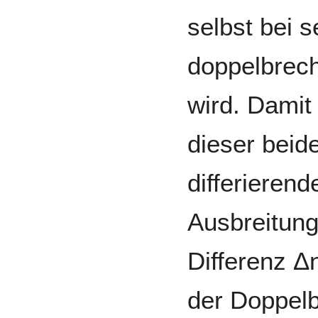
selbst bei s
doppelbrec
wird. Damit
dieser beid
differierend
Ausbreitung
Differenz Δ
der Doppel