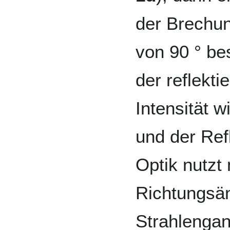
der Brechu
von 90 ° bes
der reflekti
Intensität w
und der Refl
Optik nutzt
Richtungsä
Strahlengan