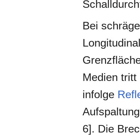
Schalldurcht
Bei schräge
Longitudina
Grenzfläche
Medien trit
infolge
Refl
Aufspaltung
6]. Die Bre