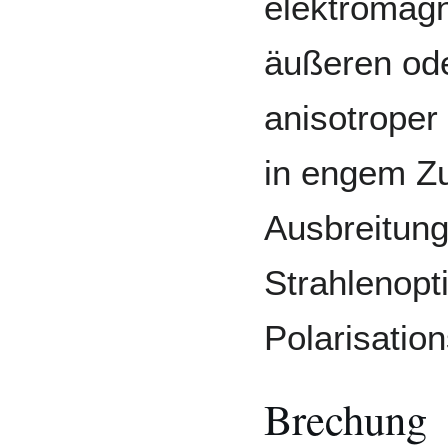
elektromagn
äußeren od
anisotroper
in engem Z
Ausbreitung
Strahlenopt
Polarisatio
Brechung