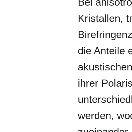
Bei anisotr
Kristallen, 
Birefringen
die Anteile 
akustischen
ihrer Polari
unterschied
werden, wo
zueinander p