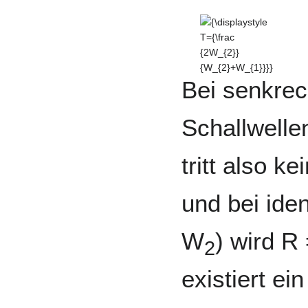
{\displaystyle T=
{\frac {2W_{2}}
{W_{2}+W_{1}}}}
Bei senkrec
Schallwelle
tritt also 
und bei ide
W
) wird R 
2
existiert ei