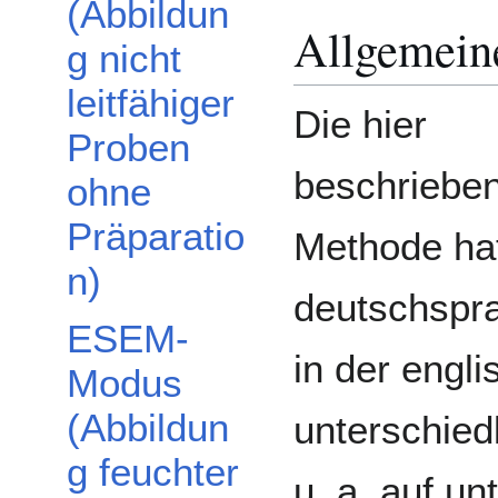
(Abbildun
Allgemein
g nicht
leitfähiger
Die hier
Proben
beschriebe
ohne
Präparatio
Methode hat
n)
deutschspra
ESEM-
in der engli
Modus
(Abbildun
unterschied
g feuchter
u. a. auf un