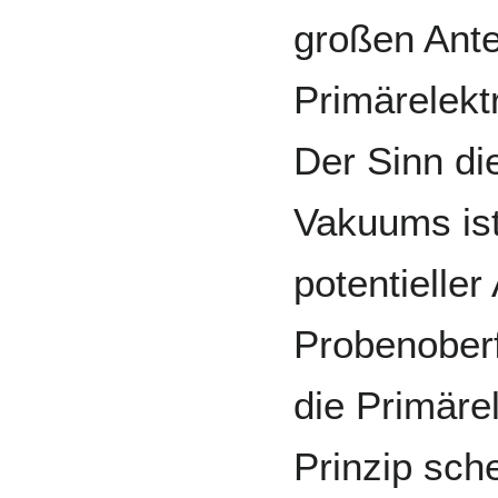
großen Ante
Primärelekt
Der Sinn di
Vakuums ist
potentieller
Probenoberf
die Primäre
Prinzip sch