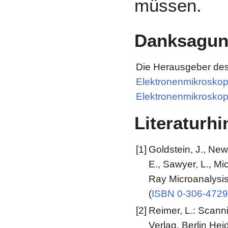
müssen.
Danksagu
Die Herausgeber des
Elektronenmikroskop
Elektronenmikroskop
Literaturh
[1]
Goldstein, J., Newb
E., Sawyer, L., Mi
Ray Microanalysis
(
ISBN 0-306-4729
[2]
Reimer, L.: Scann
Verlag, Berlin Hei