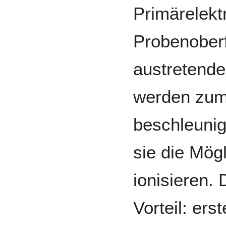
Primärelekt
Probenober
austretend
werden zum
beschleunig
sie die Mög
ionisieren.
Vorteil: ers