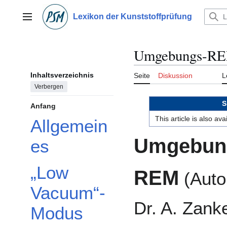
Zum
Inhalt
Lexikon der Kunststoffprüfung
Hauptmenü
springen
Umgebungs-R
Inhaltsverzeichnis
Seite
Diskussion
L
Verbergen
S
Anfang
This article is also av
Allgemein
Umgebun
es
„Low
REM
(Auto
Vacuum“-
Dr. A. Zanke
Modus