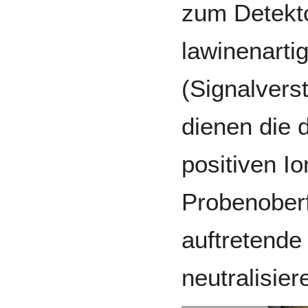
zum Detekt
lawinenarti
(Signalvers
dienen die 
positiven I
Probenoberf
auftretende
neutralisier