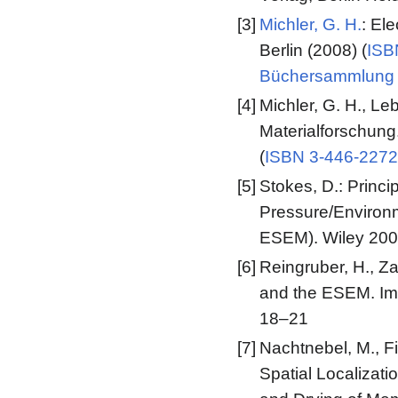
[3]
Michler, G. H.
: El
Berlin (2008) (
ISB
Büchersammlung
[4]
Michler, G. H., Le
Materialforschung
(
ISBN 3-446-2272
[5]
Stokes, D.: Princi
Pressure/Environ
ESEM). Wiley 200
[6]
Reingruber, H., Za
and the ESEM. Ima
18–21
[7]
Nachtnebel, M., Fit
Spatial Localizat