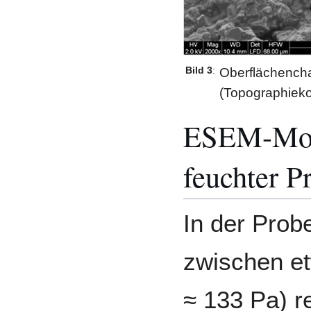
Bild 3
:
Oberflächencha
(Topographiekon
ESEM-Mod
feuchter P
In der Prob
zwischen et
≈ 133 Pa) re