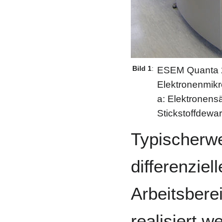
Bild 1
:
ESEM Quanta 20
Elektronenmikr
a: Elektronens
Stickstoffdewar
Typischerwe
differenzie
Arbeitsbere
realisiert w