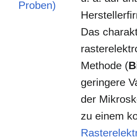
Proben)
Herstellerfi
Das charakt
rasterelekt
Methode (
B
geringere V
der Mikros
zu einem ko
Rasterelek