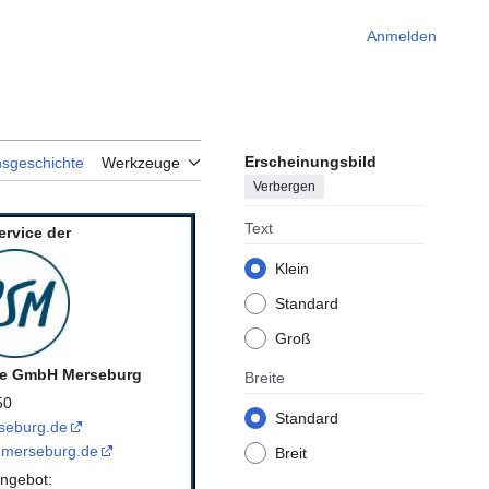
Anmelden
Erscheinungsbild
nsgeschichte
Werkzeuge
Verbergen
Text
ervice der
Klein
Standard
Groß
ce GmbH Merseburg
Breite
50
Standard
seburg.de
-merseburg.de
Breit
ngebot: