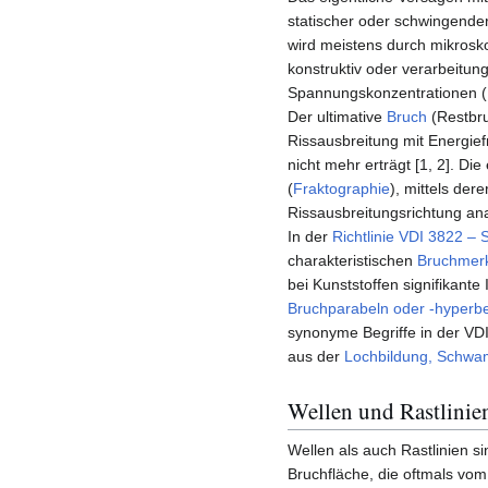
statischer oder schwingende
wird meistens durch mikros
konstruktiv oder verarbeitun
Spannungskonzentrationen 
Der ultimative
Bruch
(Restbruc
Rissausbreitung mit Energie
nicht mehr erträgt [1, 2]. D
(
Fraktographie
), mittels der
Rissausbreitungsrichtung an
In der
Richtlinie VDI 3822 –
charakteristischen
Bruchmer
bei Kunststoffen signifikante
Bruchparabeln oder -hyperb
synonyme Begriffe in der V
aus der
Lochbildung, Schwa
Wellen und Rastlinie
Wellen als auch Rastlinien si
Bruchfläche, die oftmals vom