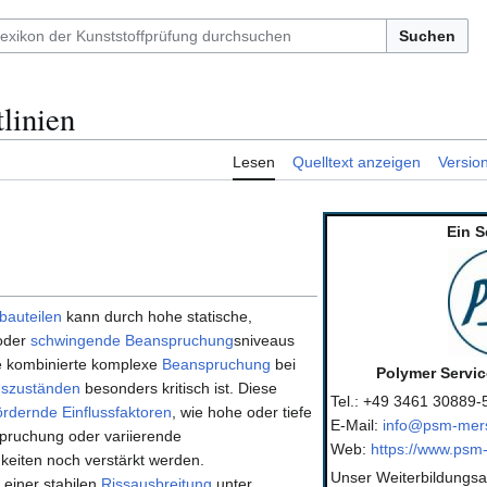
Suchen
linien
Lesen
Quelltext anzeigen
Versio
Ein S
bauteilen
kann durch hohe statische,
oder
schwingende Beanspruchung
­sniveaus
e kombinierte komplexe
Beanspruchung
bei
Polymer Servi
gszuständen
besonders kritisch ist. Diese
Tel.: +49 3461 30889-
ördernde Einflussfaktoren
, wie hohe oder tiefe
E-Mail:
info@psm-mer
ruchung oder variierende
Web:
https://www.psm
eiten noch verstärkt werden.
Unser Weiterbildungsa
 einer stabilen
Rissausbreitung
unter