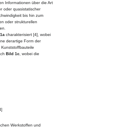
en Informationen über die Art
er oder quasistatischer
hwindigkeit bis hin zum
n oder strukturellen
en.
 1a
charakterisiert [4], wobei
Eine derartige Form der
Kunststoffbauteile
nach
Bild 1c
, wobei die
4]
schen Werkstoffen und