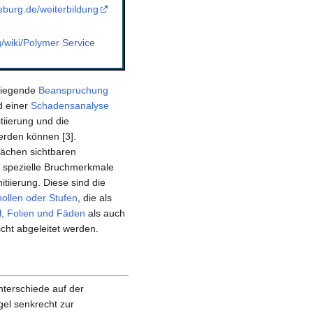
burg.de/weiterbildung
g/wiki/Polymer Service
liegende
Beanspruchung
d einer
Schadensanalyse
tiierung und die
erden können [3].
lächen sichtbaren
e spezielle Bruchmerkmale
itiierung. Diese sind die
ollen oder Stufen
, die als
l, Folien und Fäden
als auch
cht abgeleitet werden.
nterschiede auf der
gel senkrecht zur