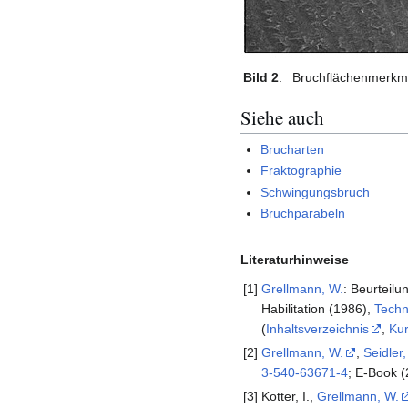
Bild 2
:
Bruchflächenmerkmal
Siehe auch
Brucharten
Fraktographie
Schwingungsbruch
Bruchparabeln
Literaturhinweise
[1]
Grellmann, W.
: Beurteil
Habilitation (1986),
Techn
(
Inhaltsverzeichnis
,
Ku
[2]
Grellmann, W.
,
Seidler,
3-540-63671-4
; E-Book 
[3]
Kotter, I.,
Grellmann, W.