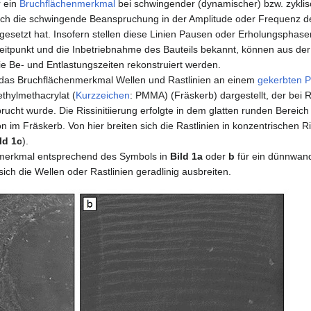
r ein
Bruchflächenmerkmal
bei schwingender (dynamischer) bzw. zykli
ich die schwingende Beanspruchung in der Amplitude oder Frequenz deu
gesetzt hat. Insofern stellen diese Linien Pausen oder Erholungsphas
zeitpunkt und die Inbetriebnahme des Bauteils bekannt, können aus der
e Be- und Entlastungszeiten rekonstruiert werden.
ür das Bruchflächenmerkmal Wellen und Rastlinien an einem
gekerbten
P
thylmethacrylat (
Kurzzeichen
: PMMA) (Fräskerb) dargestellt, der bei
ucht wurde. Die Rissinitiierung erfolgte in dem glatten runden Bereich
 im Fräskerb. Von hier breiten sich die Rastlinien in konzentrischen R
ld 1c
).
merkmal entsprechend des Symbols in
Bild 1a
oder
b
für ein dünnwand
sich die Wellen oder Rastlinien geradlinig ausbreiten.