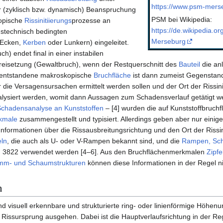
https://www.psm-merse
r (zyklisch bzw. dynamisch) Beanspruchung
PSM bei Wikipedia:
kopische
Rissinitiierungs
­prozesse an
https://de.wikipedia.or
gstechnisch bedingten
Merseburg
(Ecken,
Kerben
oder Lunkern) eingeleitet.
h) endet final in einer instabilen
freisetzung (Gewaltbruch), wenn der Restquerschnitt des
Bauteil
die an
ie entstandene makroskopische
Bruchfläche
ist dann zumeist Gegenstan
er die Versagensursachen ermittelt werden sollen und der Ort der Rissini
alysiert werden, womit dann Aussagen zum Schadensverlauf getätigt w
 Schadensanalyse an Kunststoffen
– [4] wurden die auf Kunststoffbruchf
kmale
zusammengestellt und typisiert. Allerdings geben aber nur einig
 Informationen über die Rissausbreitungsrichtung und den Ort der Rissin
eln
, die auch als U- oder V-Rampen bekannt sind, und die
Rampen, Sch
DI 3822 verwendet werden [4–6]. Aus den Bruchflächenmerkmalen
Zipfe
mm- und Schaumstrukturen
können diese Informationen in der Regel ni
n
nd visuell erkennbare und strukturierte ring- oder linienförmige Höhenu
 Rissursprung ausgehen. Dabei ist die Hauptverlaufsrichtung in der Re