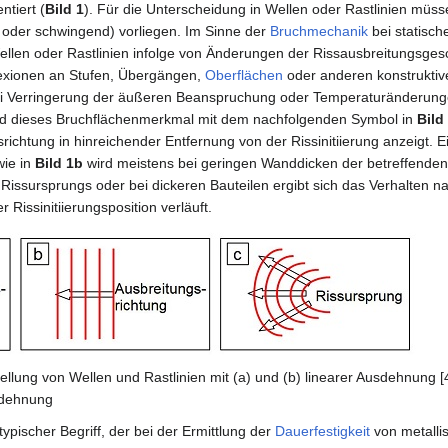
ntiert (
Bild 1
). Für die Unterscheidung in Wellen oder Rastlinien müss
 oder schwingend) vorliegen. Im Sinne der
Bruchmechanik
bei statisch
len oder Rastlinien infolge von Änderungen der Rissausbreitungsgesc
lexionen an Stufen, Übergängen,
Oberflächen
oder anderen konstruktive
ei Verringerung der äußeren Beanspruchung oder Temperaturänderung
wird dieses Bruchflächenmerkmal mit dem nachfolgenden Symbol in
Bild
srichtung in hinreichender Entfernung von der Rissinitiierung anzeigt. 
wie in
Bild 1b
wird meistens bei geringen Wanddicken der betreffenden 
Rissursprungs oder bei dickeren Bauteilen ergibt sich das Verhalten 
 Rissinitiierungsposition verläuft.
llung von Wellen und Rastlinien mit (a) und (b) linearer Ausdehnung [
sdehnung
 typischer Begriff, der bei der Ermittlung der
Dauerfestigkeit
von metalli