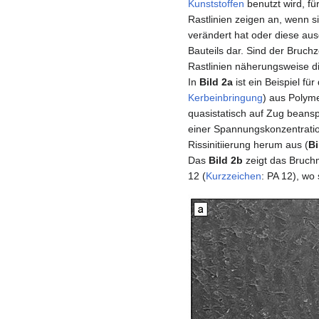
Kunststoffen
benutzt wird, fü
Rastlinien zeigen an, wenn s
verändert hat oder diese aus
Bauteils dar. Sind der Bruch
Rastlinien näherungsweise di
In
Bild 2a
ist ein Beispiel f
Kerbeinbringung
) aus Polyme
quasistatisch auf Zug beanspr
einer Spannungskonzentration
Rissinitiierung herum aus (
Bi
Das
Bild 2b
zeigt das Bruch
12 (
Kurzzeichen
: PA 12), wo 