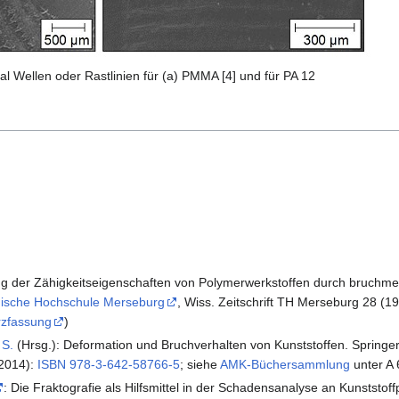
 Wellen oder Rastlinien für (a) PMMA [4] und für PA 12
ung der Zähigkeitseigenschaften von Polymerwerkstoffen durch bruchm
ische Hochschule Merseburg
, Wiss. Zeitschrift TH Merseburg 28 (1
rzfassung
)
 S.
(Hrsg.): Deformation und Bruchverhalten von Kunststoffen. Springer 
(2014):
ISBN 978-3-642-58766-5
; siehe
AMK-Büchersammlung
unter A 
: Die Fraktografie als Hilfsmittel in der Schadensanalyse an Kunststoff