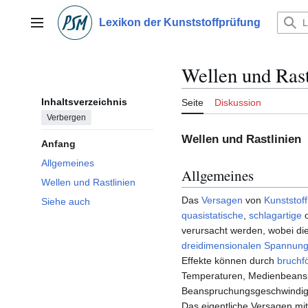
Zum
Inhalt
Lexikon der Kunststoffprüfung
Hauptmenü
springen
Wellen und Rast
Inhaltsverzeichnis
Seite
Diskussion
Verbergen
Wellen und Rastlinien
Anfang
Allgemeines
Allgemeines
Wellen und Rastlinien
Das
Versagen
von
Kunststoff
Siehe auch
quasistatische
,
schlagartige
verursacht werden, wobei di
dreidimensionalen Spannun
Effekte können durch
bruchf
Temperaturen, Medienbeansp
Beanspruchungsgeschwindigk
Das eigentliche Versagen mit