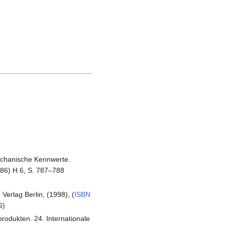
echanische Kennwerte.
986) H 6, S. 787–788
Verlag Berlin, (1998), (
ISBN
6)
produkten. 24. Internationale