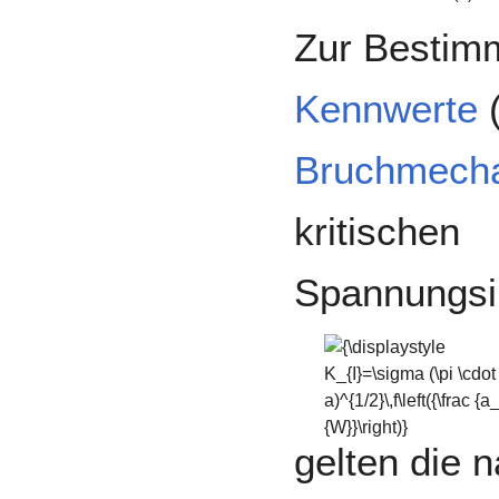
Zur Bestim
Kennwerte
(
Bruchmecha
kritischen
Spannungsin
{\displaystyle
K_{I}=\sigma (\pi
\cdot
a)^{1/2}\,f\left({\frac
{a_{eff}}{W}}\right)}
gelten die 