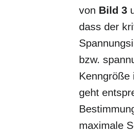
von
Bild 3
dass der kri
Spannungsin
bzw. spann
Kenngröße i
geht entsp
Bestimmung
maximale Sc