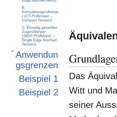
Edge Notched Bend)
B.
Kompaktzugprüfkörpe
r (CT-Prüfkörper –
Compact Tension)
C. Einseitig gekerbter
Zugprüfkörper
Äquivale
(SENT-Prüfkörper –
Single Edge Notched
Tension)
Anwendun
Grundlage
Unterabschnitt Anwendungsgrenzen umschalten
gsgrenzen
Das Äquiva
Beispiel 1
Witt und Mag
Beispiel 2
seiner Auss