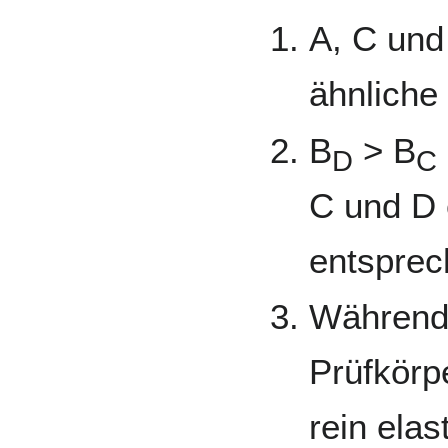
A, C und
ähnliche
B
> B
D
C
C und D 
entsprec
Während
Prüfkörp
rein elas