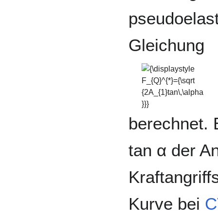
pseudoelast
Gleichung
{\displaystyle
F_{Q}^{*}={\sqrt
{2A_{1}tan\,\alpha
}}}
berechnet.
tan α der An
Kraftangrif
Kurve bei
C