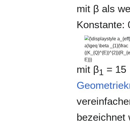
\left({\frac
mit β als w
{K_{Q}^{E}}
{R_{e}}}\right)^{2}}
Konstante: 
{\displaystyle
a_{eff},B,(W-
a)\geq \beta _{1}
{\frac
{(K_{Q}^{E})^{2}}
mit β
= 15 
1
{R_{e}\cdot E}}}
Geometriekr
vereinfache
bezeichnet 