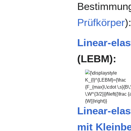
Bestimmung
Prüfkörper
)
Linear-ela
(LEBM):
{\displaystyle
K_{I}^{LEBM}={\frac
{F_{max}\,\cdot \,s}
{B\,\cdot
\,W^{3/2}}}f\left({\frac
{a}{W}}\right)}
Linear-ela
mit Kleinb