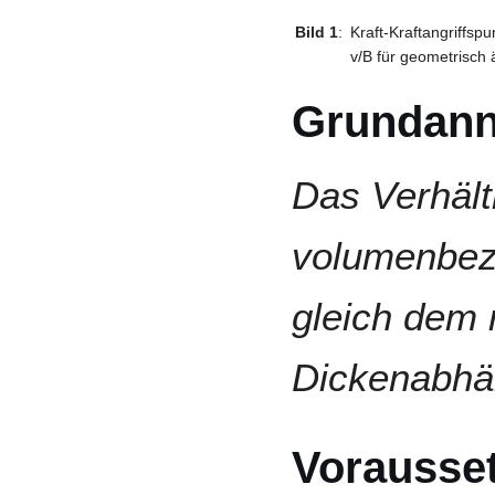
Bild 1
:
Kraft-Kraftangriffs
v/B für geometrisch 
Grundan
Das Verhält
volumenbez
gleich dem 
Dickenabhän
Vorausse