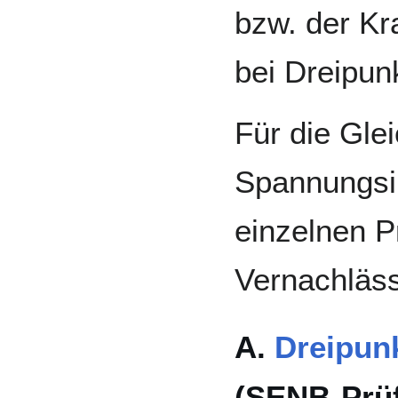
bzw. der Kr
bei Dreipun
Für die Gle
Spannungsin
einzelnen P
Vernachläss
A.
Dreipun
(SENB-Prüf