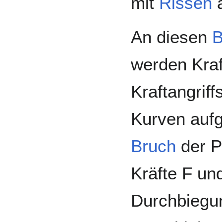
mit
Rissen
a
An diesen
B
werden Kraf
Kraftangrif
Kurven auf
Bruch
der P
Kräfte F un
Durchbiegun