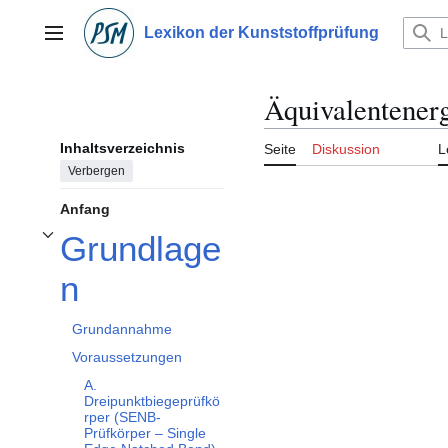
Zum
Inhalt
Lexikon der Kunststoffprüfung
Hauptmenü
springen
Äquivalentener
Inhaltsverzeichnis
Seite
Diskussion
L
Verbergen
Anfang
Grundlage
Unterabschnitt Grundlagen umschalten
n
Grundannahme
Voraussetzungen
A.
Dreipunktbiegeprüfkö
rper (SENB-
Prüfkörper – Single