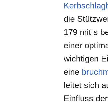
Kerbschlag
die Stützwe
179 mit s be
einer optim
wichtigen E
eine
bruchm
leitet sich
Einfluss de