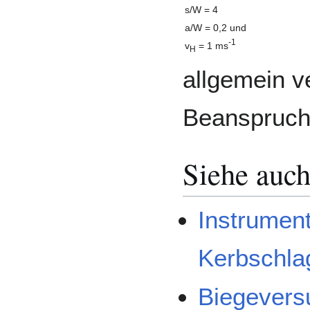
s/W = 4
a/W = 0,2 und
-1
v
= 1 ms
H
allgemein 
Beanspruch
Siehe auc
Instrument
Kerbschla
Biegevers