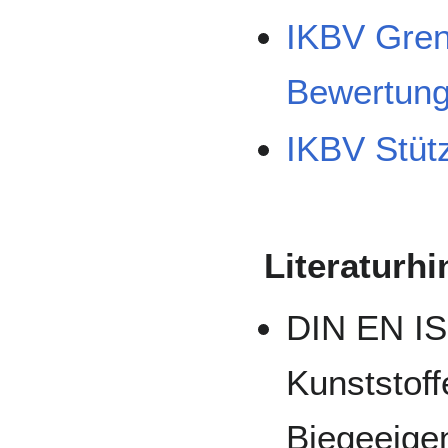
IKBV Gren
Bewertun
IKBV Stüt
Literaturh
DIN EN IS
Kunststof
Biegeeige