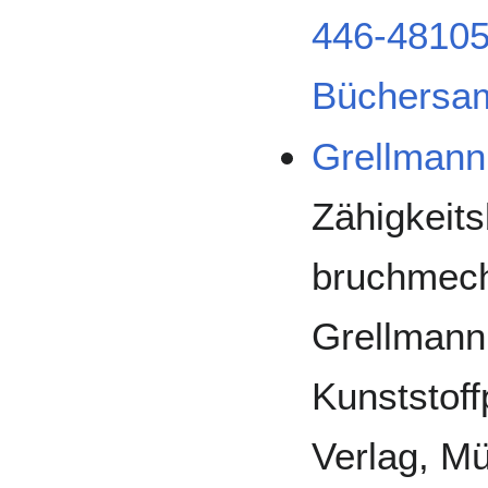
446-48105
Büchersa
Grellmann
Zähigkeit
bruchmech
Grellmann,
Kunststoff
Verlag, Mü