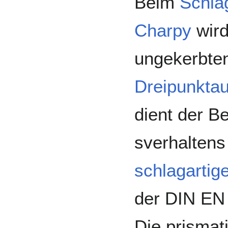
Beim
Schla
Charpy
wird
ungekerbten
Dreipunktau
dient der B
sverhaltens
schlagarti
der DIN EN 
Die prismat