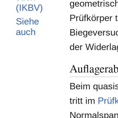
geometrisc
(IKBV)
Prüfkörper 
Siehe
auch
Biegeversuc
der Widerla
Auflagerab
Beim quasi
tritt im
Prüf
Normalspan