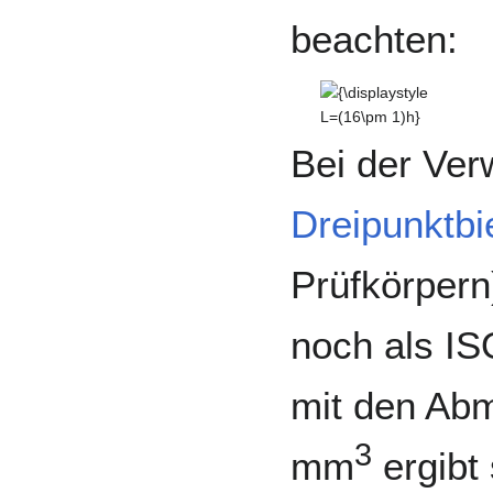
beachten:
{\displaystyle
L=(16\pm
1)h}
Bei der Ve
Dreipunktbi
Prüfkörpern)
noch als I
mit den Ab
3
mm
ergibt