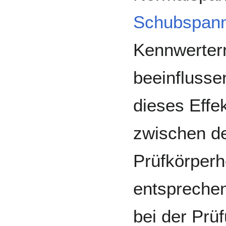
Schubspan
Kennwerterm
beeinflusse
dieses Effek
zwischen de
Prüfkörper
entspreche
bei der Prü