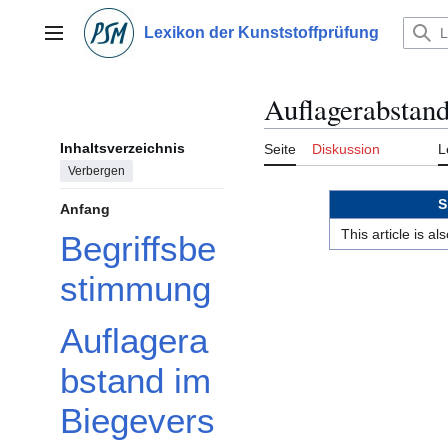
Zum
Inhalt
Lexikon der Kunststoffprüfung
Hauptmenü
springen
Auflagerabstan
Inhaltsverzeichnis
Seite
Diskussion
L
Verbergen
S
Anfang
This article is a
Begriffsbe
stimmung
Auflagera
bstand im
Biegevers