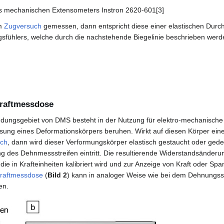
es mechanischen Extensometers Instron 2620-601[3]
im
Zugversuch
gemessen, dann entspricht diese einer elastischen Durc
fühlers, welche durch die nachstehende Biegelinie beschrieben werd
Kraftmessdose
ndungsgebiet von DMS besteht in der Nutzung für elektro-mechanisch
ung eines Deformationskörpers beruhen. Wirkt auf diesen Körper ein
uch
, dann wird dieser Verformungskörper elastisch gestaucht oder ged
g des Dehnmessstreifen eintritt. Die resultierende Widerstandsänderun
e in Krafteinheiten kalibriert wird und zur Anzeige von Kraft oder Spa
raftmessdose
(
Bild 2
) kann in analoger Weise wie bei dem Dehnungss
en.