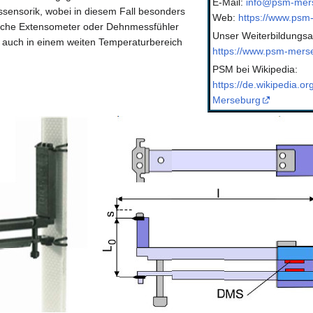
E-Mail:
info@psm-mer
ensorik, wobei in diesem Fall besonders
Web:
https://www.psm
ische Extensometer oder Dehnmessfühler
Unser Weiterbildungsa
e auch in einem weiten Temperaturbereich
https://www.psm-merse
PSM bei Wikipedia:
https://de.wikipedia.or
Merseburg