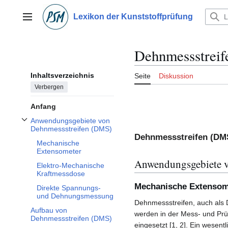
Zum
Inhalt
Lexikon der Kunststoffprüfung
Hauptmenü
springen
Dehnmessstreif
Inhaltsverzeichnis
Seite
Diskussion
Verbergen
Anfang
Anwendungsgebiete von
Unterabschnitt Anwendungsgebiete von Dehnmessstreifen (DMS) umschalte
Dehnmessstreifen (DMS)
Dehnmessstreifen (DM
Mechanische
Extensometer
Anwendungsgebiete 
Elektro-Mechanische
Kraftmessdose
Mechanische Extensom
Direkte Spannungs-
und Dehnungsmessung
Dehnmessstreifen, auch als
Aufbau von
werden in der Mess- und Prüf
Dehnmessstreifen (DMS)
eingesetzt [1, 2]. Ein wesent