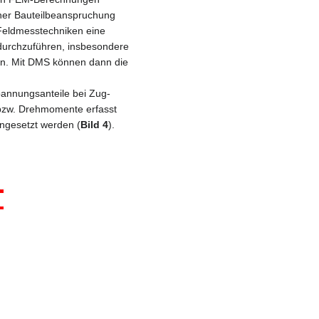
ner Bauteilbeanspruchung
 Feldmesstechniken eine
durchzuführen, insbesondere
en. Mit DMS können dann die
pannungsanteile bei Zug-
bzw. Drehmomente erfasst
ingesetzt werden (
Bild 4
).