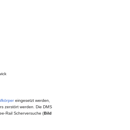
wick
üfkörper
eingesetzt werden,
rs zerstört werden. Die DMS
ree-Rail Scherversuche (
Bild