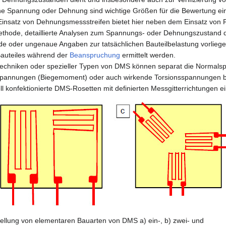
he Spannung oder Dehnung sind wichtige Größen für die Bewertung ei
 Einsatz von Dehnungsmessstreifen bietet hier neben dem Einsatz von
ethode, detaillierte Analysen zum Spannungs- oder Dehnungszustand 
e oder ungenaue Angaben zur tatsächlichen Bauteilbelastung vorlieg
Bauteiles während der
Beanspruchung
ermittelt werden.
nstechniken oder spezieller Typen von DMS können separat die Normals
spannungen (Biegemoment) oder auch wirkende Torsionsspannungen 
ell konfektionierte DMS-Rosetten mit definierten Messgitterrichtungen e
ellung von elementaren Bauarten von DMS a) ein-, b) zwei- und