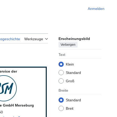
Anmelden
Erscheinungsbild
nsgeschichte
Werkzeuge
Verbergen
Text
Klein
ervice der
Standard
Groß
Breite
Standard
ce GmbH Merseburg
Breit
50