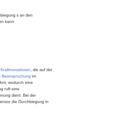
hbiegung s an den
en kann:
e
Kraftmessdosen
, die auf der
e
Beanspruchung
im
ehnt, wodurch eine
g ruft eine
nnung dient. Bei der
ensor die Durchbiegung in