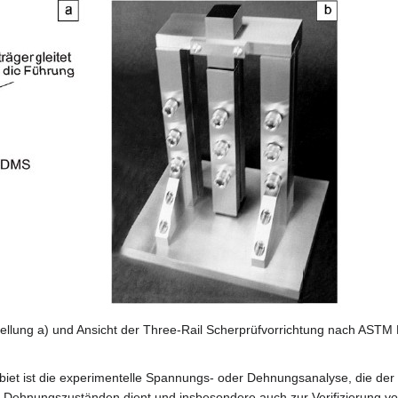
ellung a) und Ansicht der Three-Rail Scherprüfvorrichtung nach ASTM
iet ist die experimentelle Spannungs- oder Dehnungsanalyse, die der
d Dehnungszuständen dient und insbesondere auch zur Verifizierung