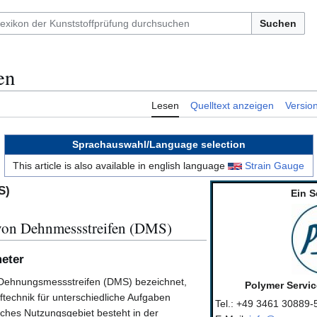
Suchen
en
Lesen
Quelltext anzeigen
Versio
Sprachauswahl/Language selection
This article is also available in english language
Strain Gauge
n
S)
Ein S
von Dehnmessstreifen (DMS)
eter
 Dehnungsmessstreifen (DMS) bezeichnet,
Polymer Servi
technik für unterschiedliche Aufgaben
Tel.: +49 3461 30889-
liches Nutzungsgebiet besteht in der