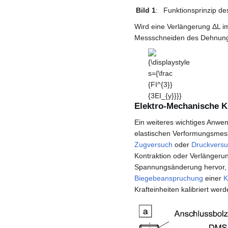
Bild 1
:
Funktionsprinzip d
Wird eine Verlängerung ΔL 
Messschneiden des Dehnungs
{\displaystyle
s={\frac
{FI^{3}}
{3EI_{y}}}}
Elektro-Mechanische 
Ein weiteres wichtiges Anwe
elastischen Verformungsmess
Zugversuch
oder
Druckvers
Kontraktion oder Verlängerun
Spannungsänderung hervor, di
Biegebeanspruchung
einer
K
Krafteinheiten kalibriert werd