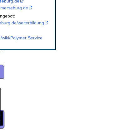
seburg.de
-merseburg.de
ngebot:
burg.de/weiterbildung
g/wiki/Polymer Service