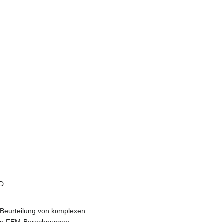
 D
 Beurteilung von komplexen
 von FEM-Berechnungen