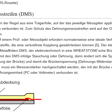
MS-Rosette)
streifen (DMS)
der Regel aus eine Trägerfolie, auf der das jeweilige Messgitter appli
en verbunden ist. Zum Schutz des Dehnungsmessstreifen wird auf der O
n.
f einem Prüf- oder Messobjekt erfordert normalerweise eine ideale Ve
bstoffe, die eine verlustfreie Kopplung gewährleisten können [5]. Der el
s Metallfolien-DMS, der elektrotechnisch in eine WHEATSTONE’sche Brü
tand des DMS infolge Stauchung oder Dehnung, dann ändert sich die S
ung der Brücke) und damit die Brückenspannung (Dehnungs-Widerstand
muss ein Messverstärker nachgeschaltet werden, der mit der Brücke 
 Anzeigeeinheit (PC oder Voltmeter) verbunden ist.